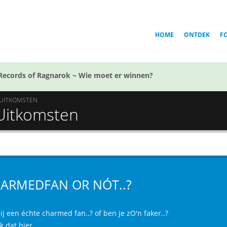
HOME
ONTDEK
F
Records of Ragnarok ~ Wie moet er winnen?
UITKOMSTEN
 Uitkomsten
ARMEDFAN OR NÓT..?
ij een échte charmed fan..? of ben je zO'n faker..?
 dat hier..