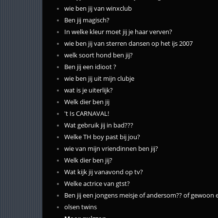
wie ben jij van winxclub
Ben jij magisch?
In welke kleur moet jij je haar verven?
wie ben jij van sterren dansen op het ijs 2007
welk soort hond ben jij?
Ben jij een idioot ?
wie ben jij uit mijn clubje
wat is je uiterlijk?
Welk dier ben jij
't Is CARNAVAL!
Wat gebruik jij in bad???
Welke TH boy past bij jou?
wie van mijn vriendinnen ben jij?
Welk dier ben jij?
Wat kijk jij vanavond op tv?
Welke actrice van gtst?
Ben jij een jongens meisje of andersom?? of gewoon 
olsen twins