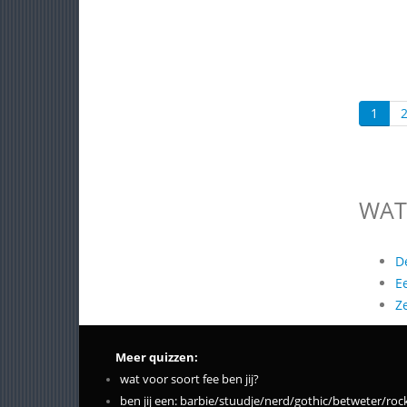
1
WAT
D
E
Z
Meer quizzen:
wat voor soort fee ben jij?
ben jij een: barbie/stuudje/nerd/gothic/betweter/roc