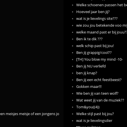
Welke schoenen passen het bes
Hoeveel jaar ben jij?
wat is je lievelings site???
wie zou jou betekende voo mij 
welke maand past er bij jouu?
Ben ik te dik ???
welk schip past bij jou!
Ben jij grappig/cool??
[TH] You blow my mind -10-
Ben jij NU verliefd
ben jij knap?
Ben jij een echt feestbeest?
Gokken maar!!!
Wie ben jij van teen wolf?
Wat weet jij van de muziek??
Tom&you((4))
een meisjes meisje of een jongens jongen
Welke stijl past bij jou?
wat is je lievelingsdier