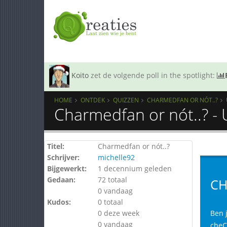
Koito
zet de volgende poll in the spotlight:
HOME
ONTDEK
QUIZZEN
CHARMEDFAN OR NÓT..?
Charmedfan or nót..? -
Titel:
Charmedfan or nót..?
Schrijver:
michelle92
Bijgewerkt:
1 decennium geleden
Gedaan:
72 totaal
CH
0 vandaag
Kudos:
0 totaal
0 deze week
Ben j
0 vandaag
cheCk