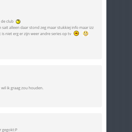
 de club
 sait alleen daar stond zeg maar stukkiej info maar izz
is niet erg er zijn weer andre series op tv
 wil ik graag zou houden.
ar gegokt:P