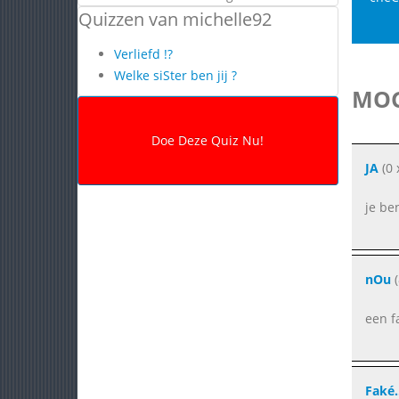
Quizzen van michelle92
Verliefd !?
Welke siSter ben jij ?
MOG
JA
(0 
je be
nOu
(
een f
Faké.