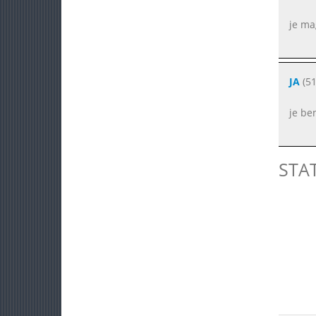
je ma
JA
(51
je be
STA