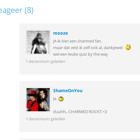
eageer (8)
mooze
JA ik ben een charmed fan.
maar dat wist ik zelf ook al, dankjewel
wel een leuke quiz by the way
1 decennium geleden
ShameOnYou
Ja.
duuhh,, CHARMED ROCKT.<3
1 decennium geleden