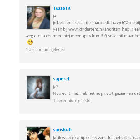
TessaTK
JA
je bent een rasechte charmedfan.. welCOme bij
yeah bij www.kindertent.nl/andritani heb ik een
weg omda charmed niej meer op tv komt! :'( snik snif maar het 
1 decennium geleden
superei
Ja?
Nou echt niet, heb het nog nooit gezien, en dat
1 decennium geleden
suuskuh
Ja, ik weet dr amper iets van, dus heb alles ma