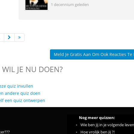
1 decennium geleden
2
Meld Je Gratis Aan Om Ook Reacties Te
 WIL JE NU DOEN?
eze quiz invullen
en andere quiz doen
elf een quiz ontwerpen
Nog meer quizzen:
Wie ben jij in je volgende leve
ker???
Hoe vrolijk ben jij ?!