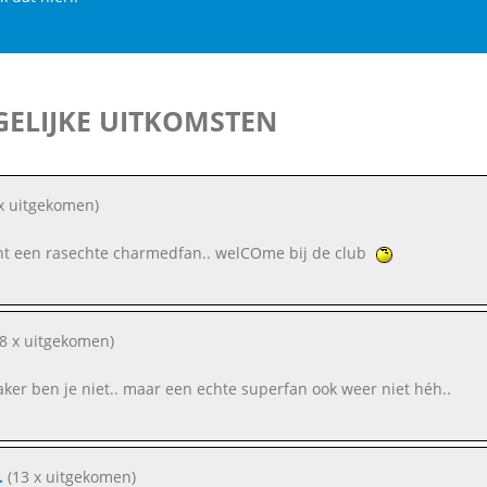
ELIJKE UITKOMSTEN
x uitgekomen)
nt een rasechte charmedfan.. welCOme bij de club
8 x uitgekomen)
aker ben je niet.. maar een echte superfan ook weer niet héh..
.
(13 x uitgekomen)