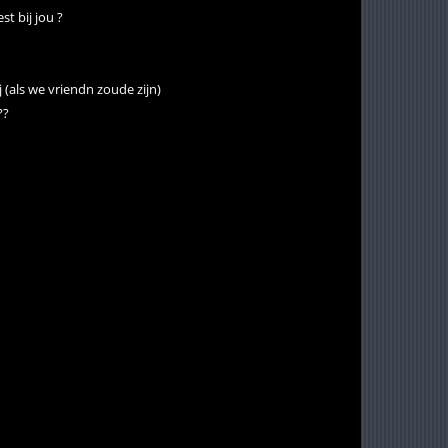
t bij jou ?
(als we vriendn zoude zijn)
??