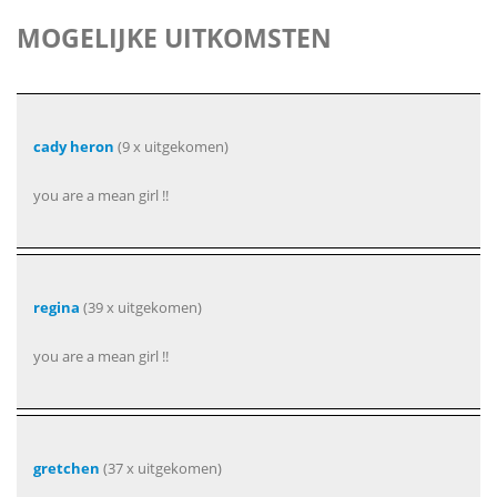
MOGELIJKE UITKOMSTEN
cady heron
(9 x uitgekomen)
you are a mean girl !!
regina
(39 x uitgekomen)
you are a mean girl !!
gretchen
(37 x uitgekomen)