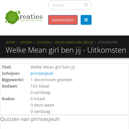
Aanmelden
HOME
ONTDEK
QUIZZEN
WELKE MEAN GIRL BEN JIJ
UITKOMSTEN
Welke Mean girl ben jij - Uitkomsten
Titel:
Welke Mean girl ben jij
Schrijver:
prinsesjeuh
Bijgewerkt:
1 decennium geleden
Gedaan:
165 totaal
0 vandaag
Kudos:
0 totaal
0 deze week
0 vandaag
Quizzen van prinsesjeuh