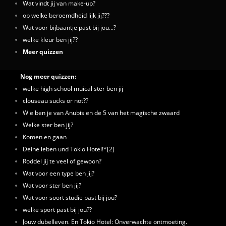
Wat vindt jij van make-up?
op welke beroemdheid lijk jij???
Wat voor bijbaantje past bij jou...?
welke kleur ben jij??
Meer quizzen
Nog meer quizzen:
welke high school muical ster ben jij
clouseau sucks or not??
Wie ben je van Anubis en de 5 van het magische zwaard
Welke ster ben jij?
Komen en gaan
Deine leben und Tokio Hotel!*[2]
Roddel jij te veel of gewoon?
Wat voor een type ben jij?
Wat voor ster ben jij?
Wat voor soort studie past bij jou?
welke sport past bij jou??
Jouw dubelleven. En Tokio Hotel: Onverwachte ontmoeting.