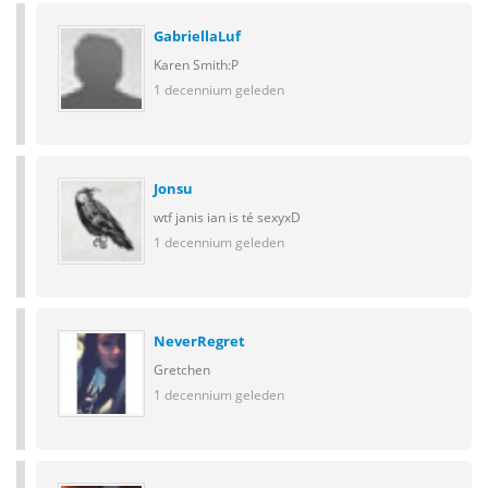
GabriellaLuf
Karen Smith:P
1 decennium geleden
Jonsu
wtf janis ian is té sexyxD
1 decennium geleden
NeverRegret
Gretchen
1 decennium geleden