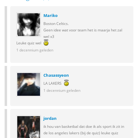
Mariko
Boston Celtics.
Geen idee wat voor team het is maarja het zal
wel x3
Leuke quiz wel
1 decennium geleden
Chasassyeon
LA LAKERS
1 decennium geleden
jordan
ik hou van basketbal dat doe ik als sport ik zit in
de los angeles lakers (bij de quiz) leuke quiz