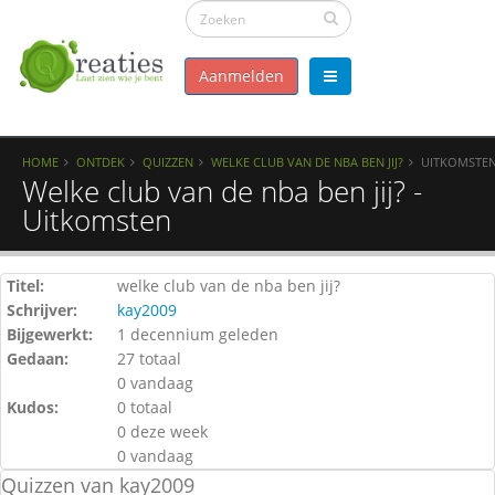
Aanmelden
HOME
ONTDEK
QUIZZEN
WELKE CLUB VAN DE NBA BEN JIJ?
UITKOMSTE
Welke club van de nba ben jij? -
Uitkomsten
Titel:
welke club van de nba ben jij?
Schrijver:
kay2009
Bijgewerkt:
1 decennium geleden
Gedaan:
27 totaal
0 vandaag
Kudos:
0 totaal
0 deze week
0 vandaag
Quizzen van kay2009