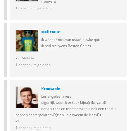
trouwens
1 decennium geleden
Melissaur
ik weet er nixx van maar leuwke quiz:)
ik had trouwens Boston Celtics
xxx Melissa
1 decennium geleden
Kroosable
Los angeles lakers
eigenlijk weet ik er (ook bijna)niks vanxD
net als roos en montserrat die ook een reactie
hebben achtergelatenxD(zit bij die tweein de klasxD)
xx
1 decennium geleden