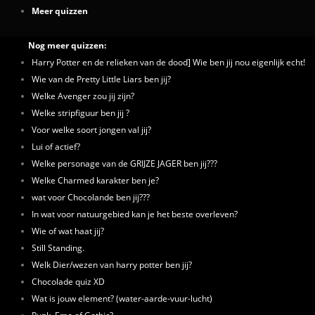
Meer quizzen
Nog meer quizzen:
Harry Potter en de relieken van de dood] Wie ben jij nou eigenlijk echt!
Wie van de Pretty Little Liars ben jij?
Welke Avenger zou jij zijn?
Welke stripfiguur ben jij ?
Voor welke soort jongen val jij?
Lui of actief?
Welke personage van de GRIJZE JAGER ben jij???
Welke Charmed karakter ben je?
wat voor Chocolande ben jij???
In wat voor natuurgebied kan je het beste overleven?
Wie of wat haat jij?
Still Standing.
Welk Dier/wezen van harry potter ben jij?
Chocolade quiz XD
Wat is jouw element? (water-aarde-vuur-lucht)