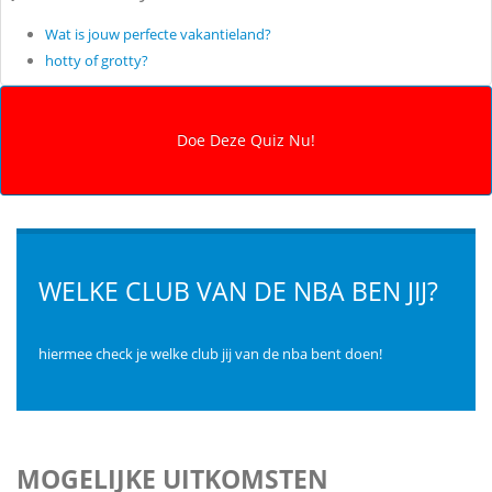
Wat is jouw perfecte vakantieland?
hotty of grotty?
WELKE CLUB VAN DE NBA BEN JIJ?
hiermee check je welke club jij van de nba bent doen!
MOGELIJKE UITKOMSTEN