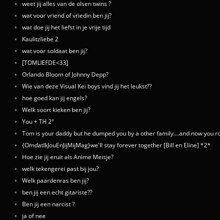
weet jij alles van de olsen twins ?
wat voor vriend of vriedin ben jij?
wat doe jij het liefst in je vrije tijd
Kaulitzliebe 2
wat voor soldaat ben jij?
[TOMLIEFDE<33]
Orlando Bloom of Johnny Depp?
Wie van deze Visual Kei boys vind jij het leukst??
hoe goed kan jij engels?
Welk soort kieken ben jij?
You + TH 2°
Tom is your daddy but he dumped you by a other family....and now you roc
{OmdatIkJouEnJijMijMag}we'll stay forever together [Bill en Eline] *2*
Hoe zie jij eruit als Anime Meisje?
welk tekengerei past bij jou?
Welk paardenras ben jij?
ben jij een echt gitariste??
Ben jij een narcist ?
ja of nee