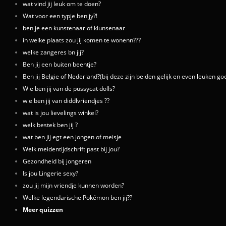
wat vind jij leuk om te doen?
Wat voor een typje ben jy?!
ben je een kunstenaar of klunsenaar
in welke plaats zou jij komen te wonenn???
welke zangeres bn jij?
Ben jij een buiten beentje?
Ben jij Belgie of Nederland?(bij deze zijn beiden gelijk en even leuken go
Wie ben jij van de pussycat dolls?
wie ben jij van diddlvriendjes ??
wat is jou lievelings winkel?
welk bestek ben jij ?
wat ben jij egt een jongen of meisje
Welk meidentijdschrift past bij jou?
Gezondheid bij jongeren
Is jou Lingerie sexy?
zou jij mijn vriendje kunnen worden?
Welke legendarische Pokémon ben jij??
Meer quizzen