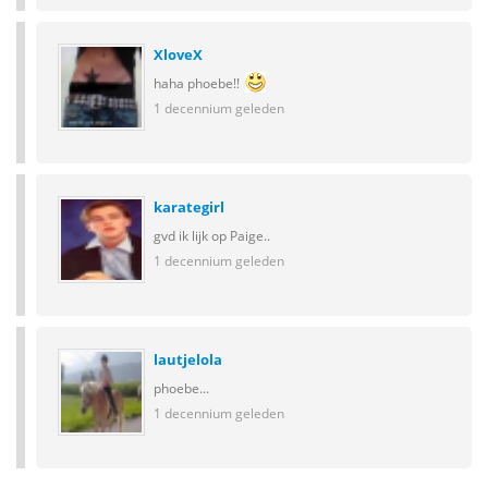
XloveX
haha phoebe!!
1 decennium geleden
karategirl
gvd ik lijk op Paige..
1 decennium geleden
lautjelola
phoebe...
1 decennium geleden