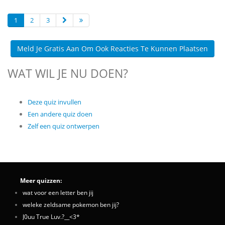
1
2
3
Meld Je Gratis Aan Om Ook Reacties Te Kunnen Plaatsen
WAT WIL JE NU DOEN?
Deze quiz invullen
Een andere quiz doen
Zelf een quiz ontwerpen
Meer quizzen:
wat voor een letter ben jij
weleke zeldsame pokemon ben jij?
J0uu True Luv.?__<3*