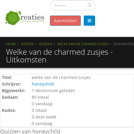
Aanmelden
HOME
ONTDEK
QUIZZEN
WELKE VAN DE CHARMED ZUSJES
UITKOMSTEN
Welke van de charmed zusjes -
Uitkomsten
Titel:
welke van de charmed zusjes
Schrijver:
honeychild
Bijgewerkt:
1 decennium geleden
Gedaan:
89 totaal
0 vandaag
Kudos:
0 totaal
0 deze week
0 vandaag
Quizzen van honeychild