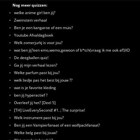
Nog meer quizzen:
welke anime girl ben jij?
Zweinstein verhaal
Ben je een kangaroe of een muis?
Youtube Afvaldagboek
Welk zomerjurkj is voor jou?
wat ben jij?een emo,wemo,gewoon of b*tch(vraag ik me ook af!)XD
De deegballen quiz!
Ga jij mijn verhaal lezen?
Welke parfum past bij jou?
welk liedje pas het best bij jouw ??
wat is je favorite kleding
ben jij hyperactief ?
Overleef jij het? [Deel 5]
[TH] LiveEverySecond! #1. ; The surprise!
Welk instrument past bij jou?
Ben jij een Vampierfanaat of een wolfpackfanaat?
Welke belg past bij jouw?