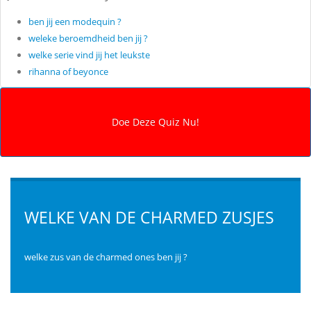
ben jij een modequin ?
weleke beroemdheid ben jij ?
welke serie vind jij het leukste
rihanna of beyonce
WELKE VAN DE CHARMED ZUSJES
welke zus van de charmed ones ben jij ?