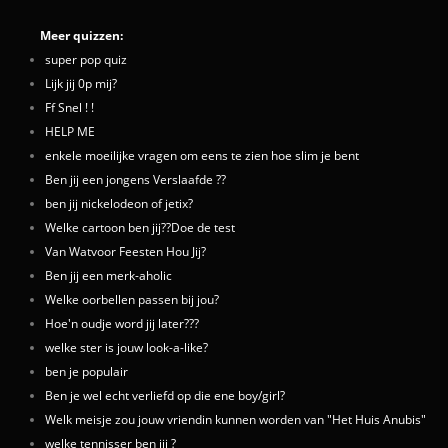
Meer quizzen:
super pop quiz
Lijk jij 0p mij?
Ff Snel ! !
HELP ME
enkele moeilijke vragen om eens te zien hoe slim je bent
Ben jij een jongens Verslaafde ??
ben jij nickelodeon of jetix?
Welke cartoon ben jij??Doe de test
Van Watvoor Feesten Hou Jij?
Ben jij een merk-aholic
Welke oorbellen passen bij jou?
Hoe'n oudje word jij later???
welke ster is jouw look-a-like?
ben je populair
Ben je wel echt verliefd op die ene boy/girl?
Welk meisje zou jouw vriendin kunnen worden van "Het Huis Anubis"
welke tennisser ben jij ?