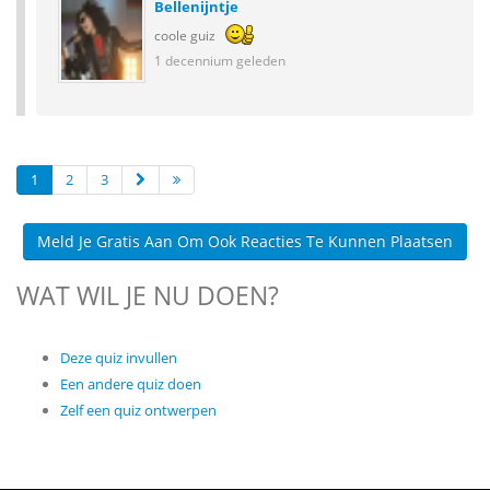
Bellenijntje
coole guiz
1 decennium geleden
1
2
3
Meld Je Gratis Aan Om Ook Reacties Te Kunnen Plaatsen
WAT WIL JE NU DOEN?
Deze quiz invullen
Een andere quiz doen
Zelf een quiz ontwerpen