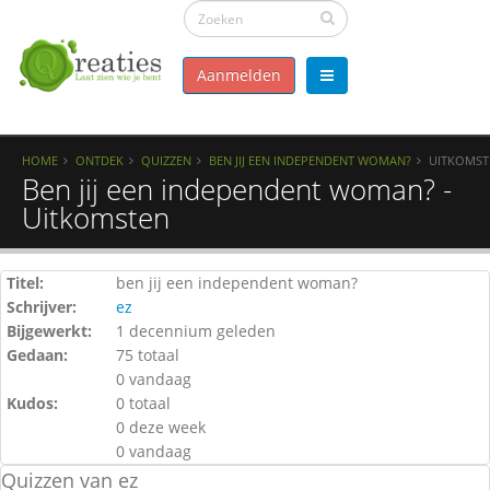
Aanmelden
HOME
ONTDEK
QUIZZEN
BEN JIJ EEN INDEPENDENT WOMAN?
UITKOMST
Ben jij een independent woman? -
Uitkomsten
Titel:
ben jij een independent woman?
Schrijver:
ez
Bijgewerkt:
1 decennium geleden
Gedaan:
75 totaal
0 vandaag
Kudos:
0 totaal
0 deze week
0 vandaag
Quizzen van ez