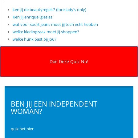
ken jij de beautyregels? (fore lady's only)
Ken jij enrique iglesias
wat voor soort jeans moet jij toch echt hebben
welke kledingzaak moet jij shoppen?
welke hunk past bij jou?
BEN JIJ EEN INDEPENDENT
WOMAN?
quiz het hier