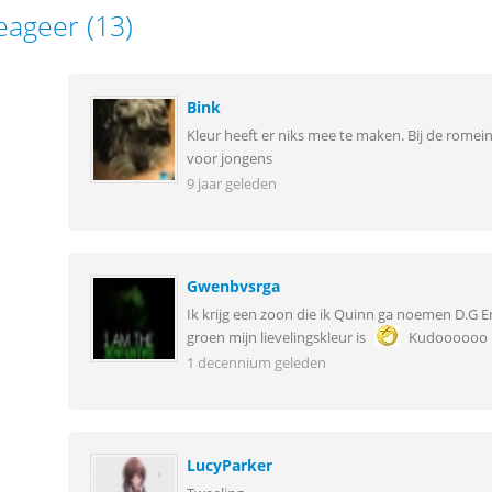
eageer (13)
Bink
Kleur heeft er niks mee te maken. Bij de romei
voor jongens
9 jaar geleden
Gwenbvsrga
Ik krijg een zoon die ik Quinn ga noemen D.G E
groen mijn lievelingskleur is
Kudoooooo 
1 decennium geleden
LucyParker