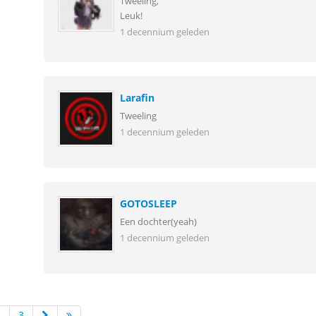
Tweeling,
Leuk!
1 decennium geleden
Larafin
Tweeling
1 decennium geleden
GOTOSLEEP
Een dochter(yeah)
1 decennium geleden
2
3