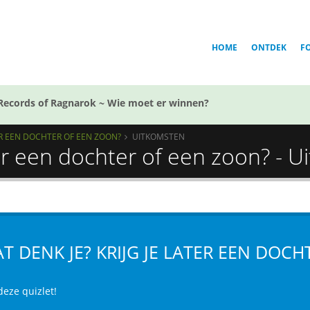
HOME
ONTDEK
F
Records of Ragnarok ~ Wie moet er winnen?
TER EEN DOCHTER OF EEN ZOON?
UITKOMSTEN
ter een dochter of een zoon? - 
T DENK JE? KRIJG JE LATER EEN DOC
deze quizlet!