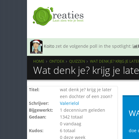
Koito
zet de volgende poll in the spotlight:
HOME
ONTDEK
QUIZZEN
WAT DENK JE? KRIJG JE LA
Wat denk je? krijg je la
Titel:
wat denk je? krijg je later
een dochter of een zoon?
Schrijver:
Valerielol
Bijgewerkt:
1 decennium geleden
WA
Gedaan:
1342 totaal
0 vandaag
Kudos:
6 totaal
doe 
0 deze week