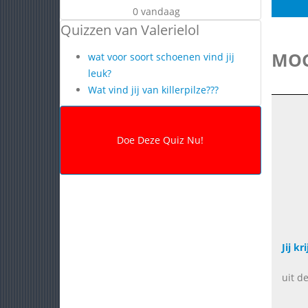
0 vandaag
Quizzen van Valerielol
MOG
wat voor soort schoenen vind jij
leuk?
Wat vind jij van killerpilze???
Jij kr
uit de