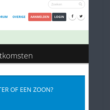
ORUM
OVERIGE
AANMELDEN
LOGIN
Uitkomsten
HTER OF EEN ZOON?