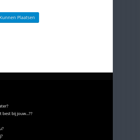
 Kunnen Plaatsen
ater?
 best bij jouw...??
ou?
j?