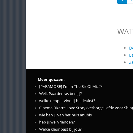
WAT
D
E
Z
Meer quizzen:
[PARAMORE] I'm In The Biz Of Miz.™
Welk Paardenras ben jij?
welke neopet vind jij het leukst?
Cinema Bizarre Love Story (verborge liefde voor Shin)
wie ben jij van het huis anubis
heb jij wel vrienden?
Welke kleur past bij jou?