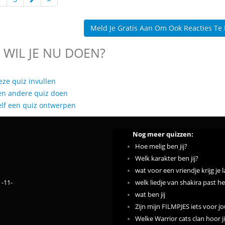
Meld Je Gratis Aan Om Ook Reacties Te
 WIL JE NU DOEN?
eze quiz invullen
en andere quiz doen
elf een quiz ontwerpen
Nog meer quizzen:
Hoe melig ben jij?
Welk karakter ben jij?
wat voor een vriendje krijg je l
 -11-
welk liedje van shakira past het
wat ben jij
Zijn mijn FILMPJES iets voor j
Welke Warrior cats clan hoor ji