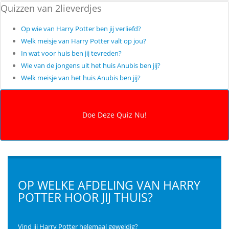
Quizzen van 2lieverdjes
Op wie van Harry Potter ben jij verliefd?
Welk meisje van Harry Potter valt op jou?
In wat voor huis ben jij tevreden?
Wie van de jongens uit het huis Anubis ben jij?
Welk meisje van het huis Anubis ben jij?
OP WELKE AFDELING VAN HARRY
POTTER HOOR JIJ THUIS?
Vind jij Harry Potter helemaal geweldig?