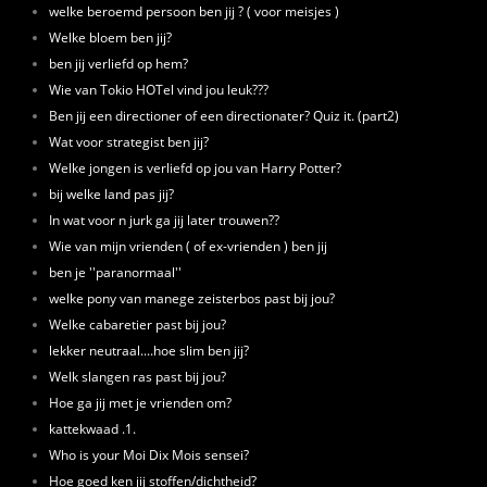
welke beroemd persoon ben jij ? ( voor meisjes )
Welke bloem ben jij?
ben jij verliefd op hem?
Wie van Tokio HOTel vind jou leuk???
Ben jij een directioner of een directionater? Quiz it. (part2)
Wat voor strategist ben jij?
Welke jongen is verliefd op jou van Harry Potter?
bij welke land pas jij?
In wat voor n jurk ga jij later trouwen??
Wie van mijn vrienden ( of ex-vrienden ) ben jij
ben je ''paranormaal''
welke pony van manege zeisterbos past bij jou?
Welke cabaretier past bij jou?
lekker neutraal....hoe slim ben jij?
Welk slangen ras past bij jou?
Hoe ga jij met je vrienden om?
kattekwaad .1.
Who is your Moi Dix Mois sensei?
Hoe goed ken jij stoffen/dichtheid?