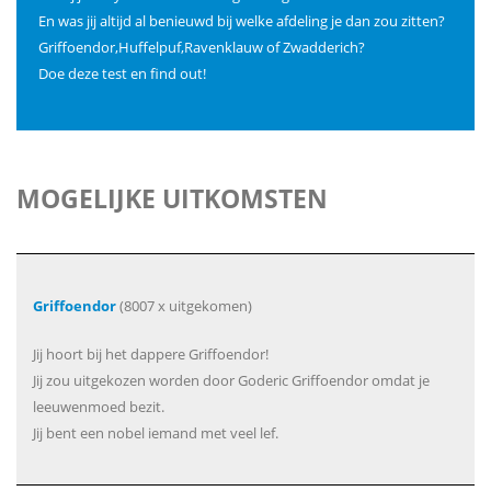
En was jij altijd al benieuwd bij welke afdeling je dan zou zitten?
Griffoendor,Huffelpuf,Ravenklauw of Zwadderich?
Doe deze test en find out!
MOGELIJKE UITKOMSTEN
Griffoendor
(8007 x uitgekomen)
Jij hoort bij het dappere Griffoendor!
Jij zou uitgekozen worden door Goderic Griffoendor omdat je
leeuwenmoed bezit.
Jij bent een nobel iemand met veel lef.