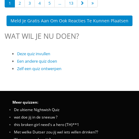
1
2
3
4
5
...
13
Meld Je Gratis Aan Om Ook Reacties Te Kunnen Plaatsen
WAT WIL JE NU DOEN?
Deze quiz invullen
Een andere quiz doen
Zelf een quiz ontwerpen
Meer quizzen:
De ultieme Nightwish Quiz
wat doe jij in de sneeuw ?
this broken girl need's a hero (TH)**1
Met welke Duitser zou jij wel iets willen drinken??