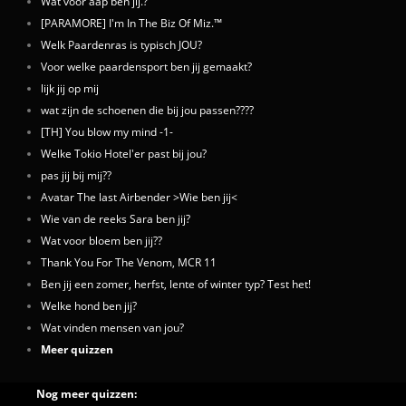
Wat voor aap ben jij.?
[PARAMORE] I'm In The Biz Of Miz.™
Welk Paardenras is typisch JOU?
Voor welke paardensport ben jij gemaakt?
lijk jij op mij
wat zijn de schoenen die bij jou passen????
[TH] You blow my mind -1-
Welke Tokio Hotel'er past bij jou?
pas jij bij mij??
Avatar The last Airbender >Wie ben jij<
Wie van de reeks Sara ben jij?
Wat voor bloem ben jij??
Thank You For The Venom, MCR 11
Ben jij een zomer, herfst, lente of winter typ? Test het!
Welke hond ben jij?
Wat vinden mensen van jou?
Meer quizzen
Nog meer quizzen: