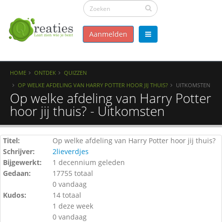
Aanmelden
HOME
ONTDEK
QUIZZEN
OP WELKE AFDELING VAN HARRY POTTER HOOR JIJ THUIS?
UITKOMSTEN
Op welke afdeling van Harry Potter
hoor jij thuis? - Uitkomsten
Titel:
Op welke afdeling van Harry Potter hoor jij thuis?
Schrijver:
2lieverdjes
Bijgewerkt:
1 decennium geleden
Gedaan:
17755 totaal
0 vandaag
Kudos:
14 totaal
1 deze week
0 vandaag