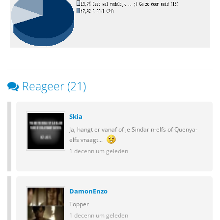
Reageer (21)
Skia
Ja, hangt er vanaf of je Sindarin-elfs of Quenya-
elfs vraagt...
1 decennium geleden
DamonEnzo
Topper
1 decennium geleden