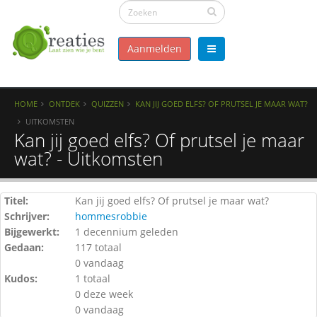
Aanmelden
HOME
ONTDEK
QUIZZEN
KAN JIJ GOED ELFS? OF PRUTSEL JE MAAR WAT?
UITKOMSTEN
Kan jij goed elfs? Of prutsel je maar
wat? - Uitkomsten
Titel:
Kan jij goed elfs? Of prutsel je maar wat?
Schrijver:
hommesrobbie
Bijgewerkt:
1 decennium geleden
Gedaan:
117 totaal
0 vandaag
Kudos:
1 totaal
0 deze week
0 vandaag