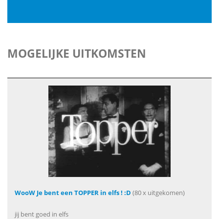
MOGELIJKE UITKOMSTEN
WooW Je bent een TOPPER in elfs ! :D
(80 x uitgekomen)
jij bent goed in elfs