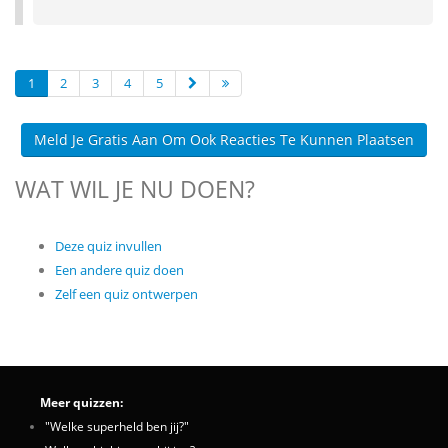
1
2
3
4
5
Meld Je Gratis Aan Om Ook Reacties Te Kunnen Plaatsen
WAT WIL JE NU DOEN?
Deze quiz invullen
Een andere quiz doen
Zelf een quiz ontwerpen
Meer quizzen:
"Welke superheld ben jij?"