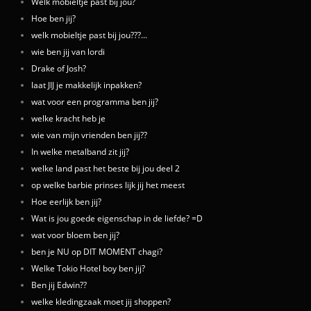
Welk mobieltje past bij jou?
Hoe ben jij?
welk mobieltje past bij jou???...
wie ben jij van lordi
Drake of Josh?
laat JIJ je makkelijk inpakken?
wat voor een programma ben jij?
welke kracht heb je
wie van mijn vrienden ben jij??
In welke metalband zit jij?
welke land past het beste bij jou deel 2
op welke barbie prinses lijk jij het meest
Hoe eerlijk ben jij?
Wat is jou goede eigenschap in de liefde? =D
wat voor bloem ben jij?
ben je NU op DIT MOMENT chagi?
Welke Tokio Hotel boy ben jij?
Ben jij Edwin??
welke kledingzaak moet jij shoppen?