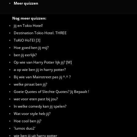
Meer quizzen
Nog meer quizzen:
jij en Tokio Hotel!
Destination Tokio Hotel. THREE
ToKiO HoTEl [3]
Hoe goed ken jij mij?
ben jij eerlijk?
Op wie van Harry Potter lijk jij? [M]
a op wie ben jij in harry potter?
Bij wie van Mainstreet pas jij ^.^ ?
welke piraat ben jij?
Goeie Quotes of Slechte Quotes? Jij Bepaalt !
wat voor eten past bij jou?
In welke comedy kan jij spelen?
Wat voor style heb jij?
Hoe cool ben jij?
'lumos duo2'
wie ben jij uit harry potter