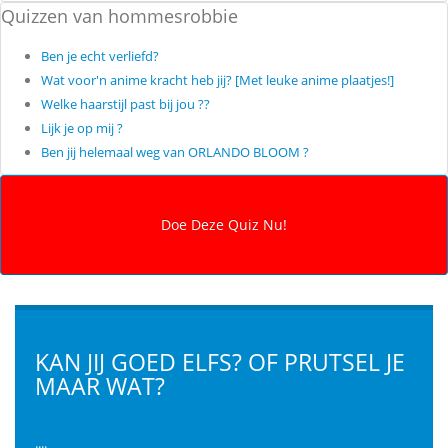
Quizzen van hommesrobbie
Ben je echt verliefd?
Wat voor'n anime kracht heb jij? [Met leuke anime plaatjes!]
Welke haarstijl past bij jou ??
Lijk je op mij ?
Ben jij helemaal weg van ORLANDO BLOOM ?
KAN JIJ GOED ELFS? OF PRUTSEL JE
MAAR WAT?
....