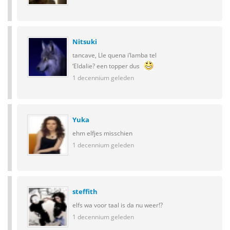
Nitsuki
tancave, Lle quena i’lamba tel
‘Eldalie? een topper dus
1 decennium geleden
Yuka
ehm elfjes misschien
1 decennium geleden
steffith
elfs wa voor taal is da nu weer!?
1 decennium geleden