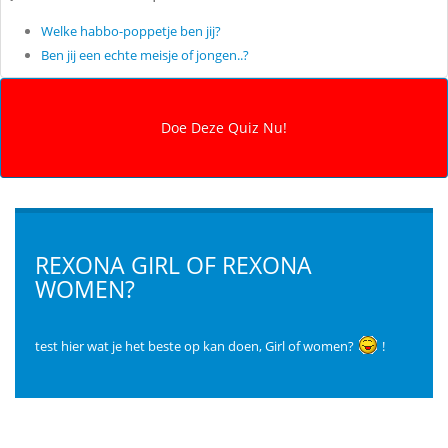
Welke habbo-poppetje ben jij?
Ben jij een echte meisje of jongen..?
REXONA GIRL OF REXONA
WOMEN?
test hier wat je het beste op kan doen, Girl of women?
!