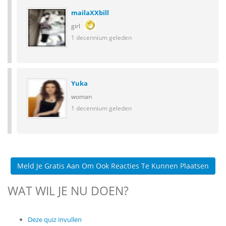
mailaXXbill
girl
1 decennium geleden
Yuka
woman
1 decennium geleden
Meld Je Gratis Aan Om Ook Reacties Te Kunnen Plaatsen
WAT WIL JE NU DOEN?
Deze quiz invullen