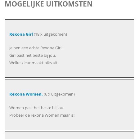
MOGELIJKE UITKOMSTEN
Rexona Girl
(18 x uitgekomen)
Je ben een echte Rexona Girl!
Girl past het beste bij jou.
Welke kleur maakt niks uit.
Rexona Women.
(6 x uitgekomen)
Women past het beste bij jou.
Probeer de rexona Women maar is!