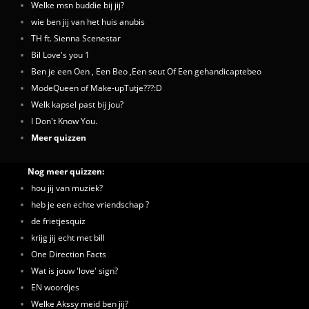
Welke msn buddie bij jij?
wie ben jij van het huis anubis
TH ft. Sienna Scenestar
Bil Love's you 1
Ben je een Oen , Een Beo ,Een seut Of Een gehandicaptebeo
ModeQueen of Make-upTutje???:D
Welk kapsel past bij jou?
I Don't Know You.
Meer quizzen
Nog meer quizzen:
hou jij van muziek?
heb je een echte vriendschap ?
de frietjesquiz
krijg jij echt met bill
One Direction Facts
Wat is jouw 'love' sign?
EN woordjes
Welke Akssy meid ben jij?