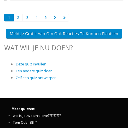
1
2
3
4
5
Meld Je Gratis Aan Om Ook Reacties Te Kunnen Plaatsen
WAT WIL JE NU DOEN?
Deze quiz invullen
Een andere quiz doen
Zelf een quiz ontwerpen
Meer quizzen:
wie is jouw sterre love?????????
Tom Oder Bill ?