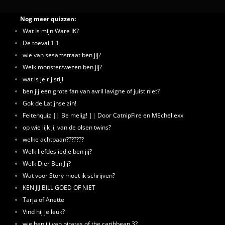
Nog meer quizzen:
Wat Is mijn Ware IK?
De toeval 1.1
wie van sesamstraat ben jij?
Welk monster/wezen ben jij?
wat is je rij stijl
ben jij een grote fan van avril lavigne of juist niet?
Gok de Latijnse zin!
Feitenquiz || Be melig! || Door CatnipFire en MEchellexx
op wie lijk jij van de olsen twins?
welke achtbaan???????
Welk liefdesliedje ben jij?
Welk Dier Ben Jij?
Wat voor Story moet ik schrijven?
KEN JIJ BILL GOED OF NIET
Tarja of Anette
Vind hij je leuk?
wie ben jij van pirates of the caribbean 3?