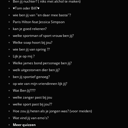
Ben jij nuchter? ( niks met alchol te maken)
♥Tom oder Bill?♥
wie ben jij van ''en daar mee basta''?
Paris Hilton feat Jessica Simpson
kan je goed rekenen?
welke sportman of sport vrouw ben jij?
Welke soap hoort bij jou?
wie ben jij van spring ??
Lijk je op mij ?
Welke james bond personage ben jij?
welk uitgestorven dier ben jij?
ben jij sportief genoeg?
op wie van mijn vriendinnen lijk jij?
Wat Ben Jij????
welke zanger past bij jou
welke sport past bij jou??
Hoe zou jij heten als je jongen was? (voor meiden)
Wat vind jij van emo's?
Meer quizzen