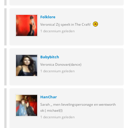
Folklore
Veronica! Zij speelt in The Craft!
1 decennium geleden
Babybitch
Veronica Donovan(dance)
1 decennium geleden
HanChar
Sarah ,, men lievelingspersonage en wentworth
ok ( michael(l)
1 decennium geleden