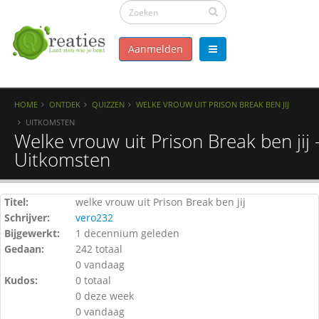
Aanmelden
HOME
ONTDEK
QUIZZEN
WELKE VROUW UIT PRISON BREAK BEN JIJ
UITKOMSTEN
Welke vrouw uit Prison Break ben jij 
Uitkomsten
Titel:
welke vrouw uit Prison Break ben jij
Schrijver:
vero232
Bijgewerkt:
1 decennium geleden
Gedaan:
242 totaal
0 vandaag
Kudos:
0 totaal
0 deze week
0 vandaag