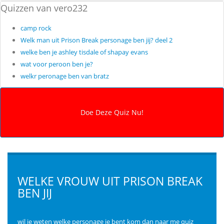
Quizzen van vero232
camp rock
Welk man uit Prison Break personage ben jij? deel 2
welke ben je ashley tisdale of shapay evans
wat voor peroon ben je?
welkr peronage ben van bratz
WELKE VROUW UIT PRISON BREAK
BEN JIJ
wil je weten welke personage je bent kom dan naar me quiz