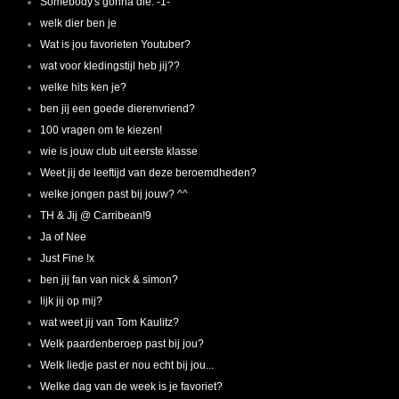
Somebody's gonna die. -1-
welk dier ben je
Wat is jou favorieten Youtuber?
wat voor kledingstijl heb jij??
welke hits ken je?
ben jij een goede dierenvriend?
100 vragen om te kiezen!
wie is jouw club uit eerste klasse
Weet jij de leeftijd van deze beroemdheden?
welke jongen past bij jouw? ^^
TH & Jij @ Carribean!9
Ja of Nee
Just Fine !x
ben jij fan van nick & simon?
lijk jij op mij?
wat weet jij van Tom Kaulitz?
Welk paardenberoep past bij jou?
Welk liedje past er nou echt bij jou...
Welke dag van de week is je favoriet?