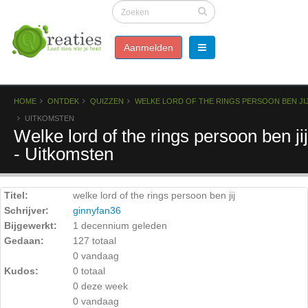
Aanmelden
HOME
ONTDEK
QUIZZEN
WELKE LORD OF THE RINGS PERSOON BEN JI
UITKOMSTEN
Welke lord of the rings persoon ben jij
- Uitkomsten
Titel:
welke lord of the rings persoon ben jij
Schrijver:
ginnyfan36
Bijgewerkt:
1 decennium geleden
Gedaan:
127 totaal
0 vandaag
Kudos:
0 totaal
0 deze week
0 vandaag