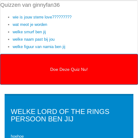
Quizzen van ginnyfan36
wie is jouw sterre love?????????
wat meot je worden
welke smurf ben jij
welke naam past bij jou
welke figuur van narnia ben jij
WELKE LORD OF THE RINGS
PERSOON BEN JIJ
hoehoe