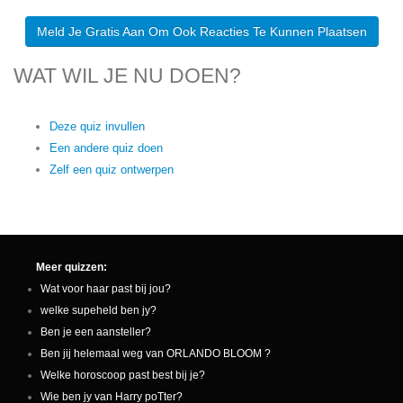
Meld Je Gratis Aan Om Ook Reacties Te Kunnen Plaatsen
WAT WIL JE NU DOEN?
Deze quiz invullen
Een andere quiz doen
Zelf een quiz ontwerpen
Meer quizzen:
Wat voor haar past bij jou?
welke supeheld ben jy?
Ben je een aansteller?
Ben jij helemaal weg van ORLANDO BLOOM ?
Welke horoscoop past best bij je?
Wie ben jy van Harry poTter?