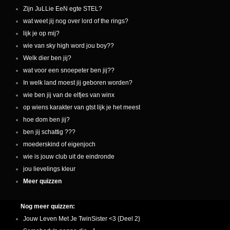
Zijn JuLLie EeN egte STEL?
wat weet jij nog over lord of the rings?
lijk je op mij?
wie van sky high word jou boy??
Welk dier ben jij?
wat voor een snoepeter ben jij??
In welk land moest jij geboren worden?
wie ben jij van de elfjes van winx
op wiens karakter van gtst lijk je het meest
hoe dom ben jij?
ben jij schattig ???
moederskind of eigenjoch
wie is jouw club uit de eindronde
jou lievelings kleur
Meer quizzen
Nog meer quizzen:
Jouw Leven Met Je TwinSister <3 {Deel 2}