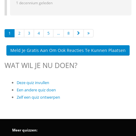
1 decennium geleden
1
2
3
4
5
...
8
Meld Je Gratis Aan Om Ook Reacties Te Kunnen Plaatsen
WAT WIL JE NU DOEN?
Deze quiz invullen
Een andere quiz doen
Zelf een quiz ontwerpen
Meer quizzen: