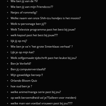
Wie ben jij van de TV
Wie ben jij van mijn Friendzzzz??
Netjes of rommelig?
Welke naam van onze Shih-tzu hondjes is het mooist?
Welk tv-personage ben jij??
Welk Televisie programma past het best bij jouw?
welk kapsel past het best bij jouw???
lijk jij op mij?
Wie ben je va'n 'het grote Sinterklaas verhaal' ?
Lijk je op mijn kat?
Welk zelfgemaakt tijdschrift past het leukst bij jou?
Ben Je Verliefd?
Ben jij computerverslaafd?
Mijn geweldige beroep !!
Orlando Bloom Quiz
hoe oud ben je ?
welke anime/manga serie past bij jou?
op welk beroemdheid val je??(alleen voor meiden)
welke man van voetbal vrouwen past bij jou????