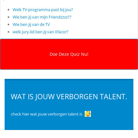
Welk TV-programma past bij jou?
Wie ben jij van mijn Friendzzzz??
Wie ben jij van de TV
welk jury-lid ben jij van Xfacor?
WAT IS JOUW VERBORGEN TALENT.
check hier wat jouw verborgen talent is