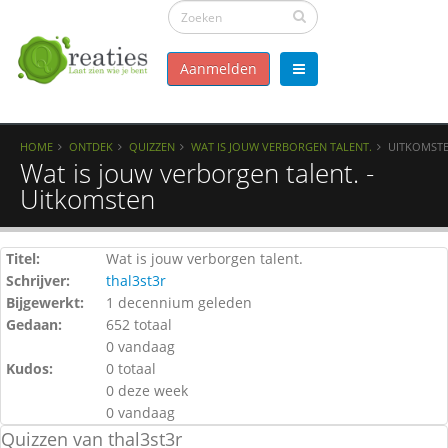
Aanmelden
HOME
ONTDEK
QUIZZEN
WAT IS JOUW VERBORGEN TALENT.
UITKOMST
Wat is jouw verborgen talent. -
Uitkomsten
Titel:
Wat is jouw verborgen talent.
Schrijver:
thal3st3r
Bijgewerkt:
1 decennium geleden
Gedaan:
652 totaal
0 vandaag
Kudos:
0 totaal
0 deze week
0 vandaag
Quizzen van thal3st3r