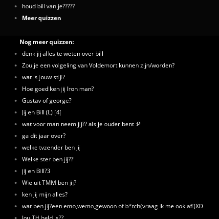
houd bill van je?????
Meer quizzen
Nog meer quizzen:
denk jij alles te weten over bill
Zou je een volgeling van Voldemort kunnen zijn/worden?
wat is jouw stijl?
Hoe goed ken jij Iron man?
Gustav of george?
Jij en Bill (L) [4]
wat voor man neem jij?? als je ouder bent :P
ga dit jaar over?
welke tvzender ben jij
Welke ster ben jij??
jij en Bill?3
Wie uit TMM ben jij?
ken jij mijn alles?
wat ben jij?een emo,wemo,gewoon of b*tch(vraag ik me ook af!)XD
Jou TH held is??