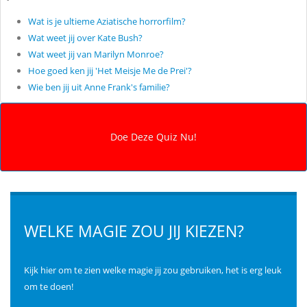
Wat is je ultieme Aziatische horrorfilm?
Wat weet jij over Kate Bush?
Wat weet jij van Marilyn Monroe?
Hoe goed ken jij 'Het Meisje Me de Prei'?
Wie ben jij uit Anne Frank's familie?
WELKE MAGIE ZOU JIJ KIEZEN?
Kijk hier om te zien welke magie jij zou gebruiken, het is erg leuk
om te doen!