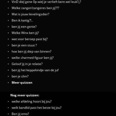
VinD dieJ gene 0p wieJ je verlieft bent wel leuk?¿?
Welke zanger/zangeres ben jij???
Wat is jouw lievelingsdier?
Ben ik kattig?!..
ben jij een genie?
Welke Winx ben jij?
wat voor beroep past bij?
ben je een stuut ?
hoe ben jij diep van binnen?
welke charmed figuur ben jij?
Geloof jij in je relatie?
ben jij het keppekindje van de juf
ben je slim?
Meer quizzen
Nog meer quizzen:
welke afdeling hoort bij jou?
welk bandlid past het beste bij jou?
Ben jij emo?