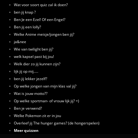
Wat voor soort quiz zal ik doen?
ben jij knap ?
Ben Je een Ezel! Of een Engel?
Ben jij een lolly?
Welke Anime meisje/jongen ben jij?
ja&nee
Wie van twilight ben jij?
welk kapsel past bij jou!
Welk dier zo jij kunnen zijn?
lijk jij op mij.....
ben jij lekker jezelf?
Op welke jongen van mijn klas val jij?
Wat is jouw motto??
Op welke sportman- of vrouw lijk jij? =)
Ben je verwend?
Welke Pokemon zit er in jou
Overleef jij The hunger games? (de hongerspelen)
Meer quizzen