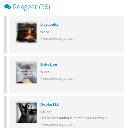
Reageer (36)
Livycooky
wicca
1 decennium geleden
Elsketjee
Wicca
1 decennium geleden
Debke15X
Ritueel
Het heksensabbat is op men verjaardag :o
1 decennium geleden