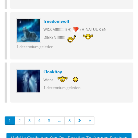
freedomwolf
WICCA!!!!!!!!!! I(H)
(H)NATUUR EN
DIEREN!!!!!!!!!
1 decennium geleden
CloakBoy
Wicca
1 decennium geleden
1
2
3
4
5
...
8
Meld Je Gratis Aan Om Ook Reacties Te Kunnen Plaatsen