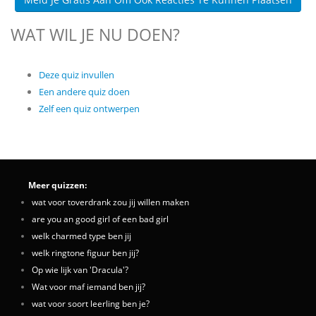
WAT WIL JE NU DOEN?
Deze quiz invullen
Een andere quiz doen
Zelf een quiz ontwerpen
Meer quizzen:
wat voor toverdrank zou jij willen maken
are you an good girl of een bad girl
welk charmed type ben jij
welk ringtone figuur ben jij?
Op wie lijk van 'Dracula'?
Wat voor maf iemand ben jij?
wat voor soort leerling ben je?