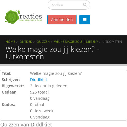
Aanmelden
HOME
ONTDEK
QUIZZEN
WELKE MAGIE ZOU JIJ KIEZEN?
UITKOMSTEN
Welke magie zou jij kiezen? -
Uitkomsten
Titel:
Welke magie zou jij kiezen?
Schrijver:
Diddlkiet
Bijgewerkt:
2 decennia geleden
Gedaan:
926 totaal
0 vandaag
Kudos:
0 totaal
0 deze week
0 vandaag
Quizzen van Diddlkiet