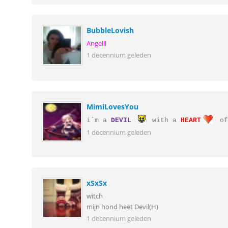
BubbleLovish
Angelll
1 decennium geleden
MimiLovesYou
i`m a
DEVIL
with a
HEART
of
1 decennium geleden
xSxSx
witch
mijn hond heet Devil(H)
1 decennium geleden