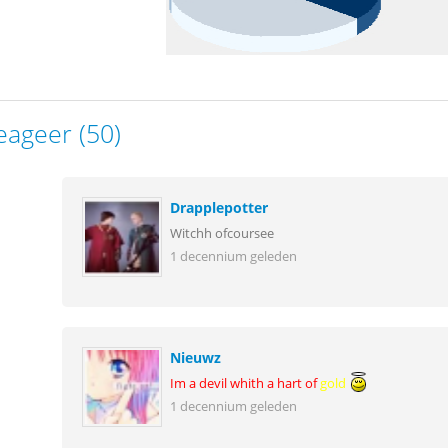
eageer (50)
Drapplepotter
Witchh ofcoursee
1 decennium geleden
Nieuwz
Im a devil whith a hart of
gold
1 decennium geleden