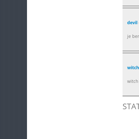
devil
je be
witch
witch
STA