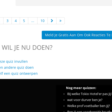
2
3
4
5
...
10
Meld Je Gratis Aan Om Ook Reacties Te
 WIL JE NU DOEN?
eze quiz invullen
en andere quiz doen
elf een quiz ontwerpen
Nog meer quizzen:
Bij welke Tokio Hotel'er pas jij
wat voor durver ben je?
Welke prof voetballer ben jij?
Ben jij een voorbereide brug