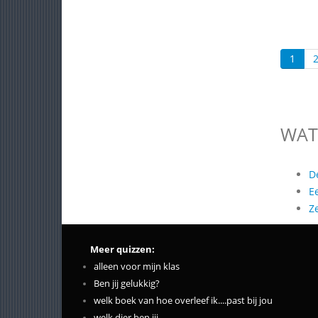
1
WAT
D
E
Z
Meer quizzen:
alleen voor mijn klas
Ben jij gelukkig?
welk boek van hoe overleef ik....past bij jou
welk dier ben jij