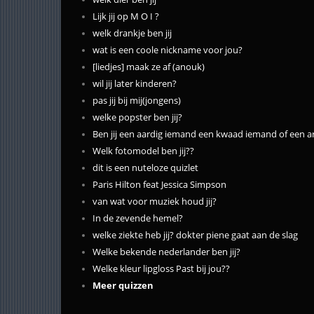
Lijk jij op M O I ?
welk drankje ben jij
wat is een coole nickname voor jou?
[liedjes] maak ze af (anouk)
wil jij later kinderen?
pas jij bij mij(jongens)
welke popster ben jij?
Ben jij een aardig iemand een kwaad iemand of een 
Welk fotomodel ben jij??
dit is een nuteloze quizlet
Paris Hilton feat Jessica Simpson
van wat voor muziek houd jij?
In de zevende hemel?
welke ziekte heb jij? dokter piene gaat aan de slag
Welke bekende nederlander ben jij?
Welke kleur lipgloss Past bij jou??
Meer quizzen