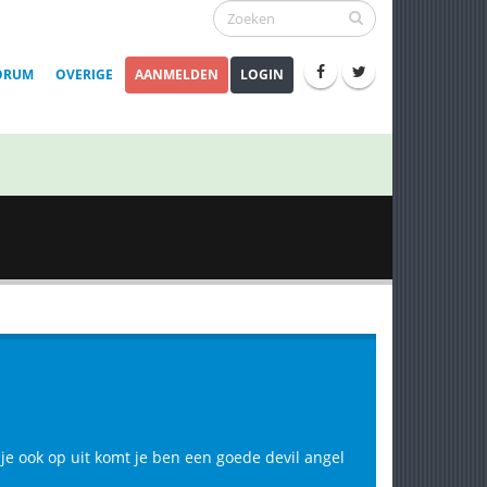
ORUM
OVERIGE
AANMELDEN
LOGIN
t je ook op uit komt je ben een goede devil angel