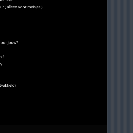
? ( alleen voor meisjes )
 voor jouw?
n ?
oy
ntwikkeld?