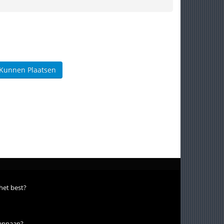
 Kunnen Plaatsen
 het best?
bannaan?