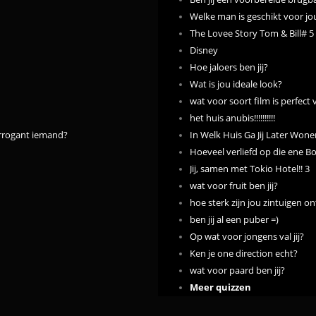
Welke man is geschikt voor jou 
The Lovee Story Tom & Bill# 5
Disney
Hoe jaloers ben jij?
Wat is jou ideale look?
wat voor soort film is perfect
het huis anubis!!!!!!!!!!
arrogant iemand?
In Welk Huis Ga Jij Later Wone
Hoeveel verliefd op die ene B
Jij, samen met Tokio Hotel!! 3
wat voor fruit ben jij?
hoe sterk zijn jou zintuigen o
ben jij al een puber =)
Op wat voor jongens val jij?
Ken je one direction echt?
wat voor paard ben jij?
Meer quizzen