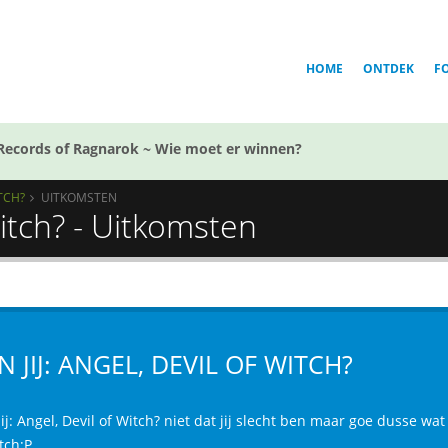
HOME
ONTDEK
F
Records of Ragnarok ~ Wie moet er winnen?
ITCH?
UITKOMSTEN
Witch? - Uitkomsten
N JIJ: ANGEL, DEVIL OF WITCH?
ij: Angel, Devil of Witch? niet dat jij slecht ben maar goe dusse wa
tch;P