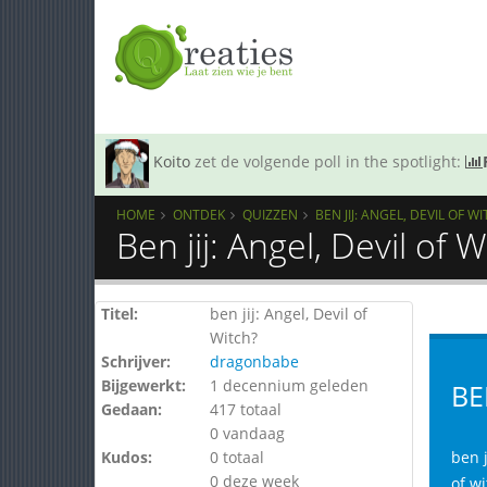
Koito
zet de volgende poll in the spotlight:
HOME
ONTDEK
QUIZZEN
BEN JIJ: ANGEL, DEVIL OF W
Ben jij: Angel, Devil of 
Titel:
ben jij: Angel, Devil of
Witch?
Schrijver:
dragonbabe
Bijgewerkt:
1 decennium geleden
BE
Gedaan:
417 totaal
0 vandaag
Kudos:
0 totaal
ben j
0 deze week
of wi