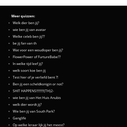
Meer quizzen:
Welk dier ben jij?
wie ben jij van avatar
Welke celeb ben jij??
be jij fan van th
Wat voor een woudloper ben jij?
FlowerPower of FurtureBabe??
In welke tijd leef jij?
welk soort koe ben jij
Test hier of je verliefd bent ?!
Ben jij een scheldkonigin or not?
SHIT HAPPENS!!!!!!!!!(TH)2-
wie ben jij van Het Huis Anubis
welk dier wordt jij?
Wie ben jij van South Park?
Ganglife
Op welke leraar lijk jij het meest?