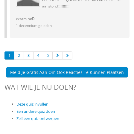
aanstond!!!!!!!!!!!!!
xxsamira:D
1 decennium geleden
1
2
3
4
5
Meld Je Gratis Aan Om Ook Reacties Te Kunnen Plaatsen
WAT WIL JE NU DOEN?
Deze quiz invullen
Een andere quiz doen
Zelf een quiz ontwerpen