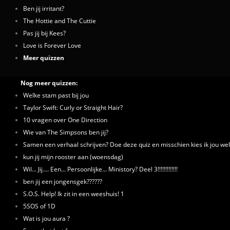
Ben jij irritant?
The Hottie and The Cuttie
Pas jij bij Kees?
Love is Forever Love
Meer quizzen
Nog meer quizzen:
Welke stam past bij jou
Taylor Swift: Curly or Straight Hair?
10 vragen over One Direction
Wie van The Simpsons ben jij?
Samen een verhaal schrijven? Doe deze quiz en misschien kies ik jou wel
kun jij mijn rooster aan (woensdag)
Wil... Jij.... Een... Persoonlijke... Ministory? Deel 3!!!!!!!!!!!!!
ben jij een jongensgek??????
S.O.S. Help! Ik zit in een weeshuis! 1
5SOS of 1D
Wat is jou aura ?