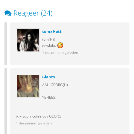
Reageer (24)
tomxHott
tom(H)!
oewlala.
1 decennium geleden
Giants
AAH GEORG(H)
YEHEES!
ik = suprr cutee ovv GEORG
1 decennium geleden