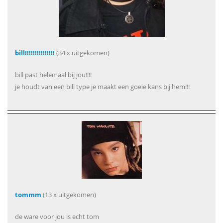
bill!!!!!!!!!!!!!!!
(34 x uitgekomen)
bill past helemaal bij jou!!!!
je houdt van een bill type je maakt een goeie kans bij hem!!!
tommm
(13 x uitgekomen)
de ware voor jou is echt tom