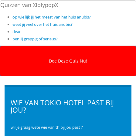
Quizzen van XlolypopX
op wie lijk jij het meest van het huis anubis?
weet jij veel over het huis anubis?
dean
ben jij grappig of serieus?
WIE VAN TOKIO HOTEL PAST BIJ
JOU?
wil je graag wete wie van th bij jou past ?