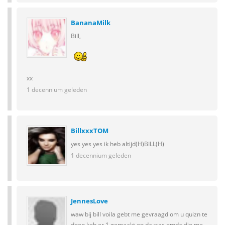
BananaMilk
Bill,
xx
1 decennium geleden
BillxxxTOM
yes yes yes ik heb altijd(H)BILL(H)
1 decennium geleden
JennesLove
waw bij bill voila gebt me gevraagd om u quizn te
doen keb er 1 gemaakt en da was omda die me