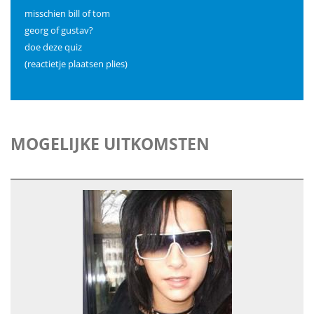
misschien bill of tom
georg of gustav?
doe deze quiz
(reactietje plaatsen plies)
MOGELIJKE UITKOMSTEN