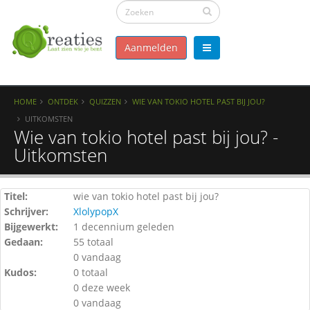
Aanmelden
HOME
ONTDEK
QUIZZEN
WIE VAN TOKIO HOTEL PAST BIJ JOU?
UITKOMSTEN
Wie van tokio hotel past bij jou? -
Uitkomsten
Titel:
wie van tokio hotel past bij jou?
Schrijver:
XlolypopX
Bijgewerkt:
1 decennium geleden
Gedaan:
55 totaal
0 vandaag
Kudos:
0 totaal
0 deze week
0 vandaag