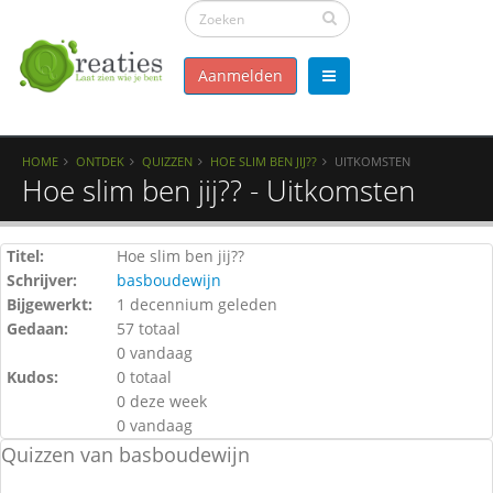
Aanmelden
HOME
ONTDEK
QUIZZEN
HOE SLIM BEN JIJ??
UITKOMSTEN
Hoe slim ben jij?? - Uitkomsten
Titel:
Hoe slim ben jij??
Schrijver:
basboudewijn
Bijgewerkt:
1 decennium geleden
Gedaan:
57 totaal
0 vandaag
Kudos:
0 totaal
0 deze week
0 vandaag
Quizzen van basboudewijn