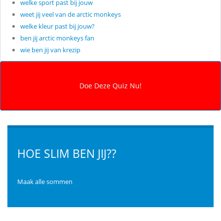
welke sport past bij jouw
weet jij veel van de arctic monkeys
welke kleur past bij jouw?
ben jij arctic monkeys fan
wie ben jij van krezip
HOE SLIM BEN JIJ??
Maak alle sommen