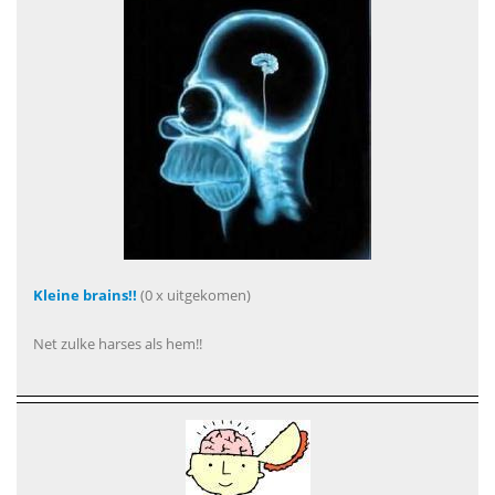
Kleine brains!!
(0 x uitgekomen)
Net zulke harses als hem!!