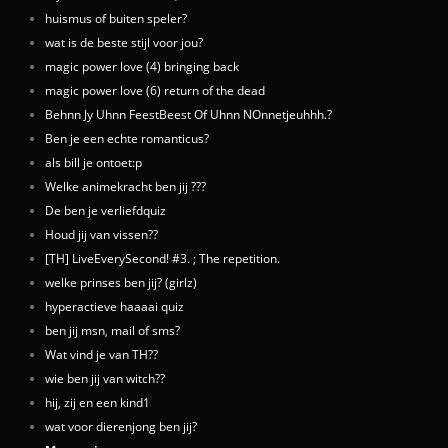
huismus of buiten speler?
wat is de beste stijl voor jou?
magic power love (4) bringing back
magic power love (6) return of the dead
Behnn Jy Uhnn FeestBeest Of Uhnn NOnnetjeuhhh.?
Ben je een echte romanticus?
als bill je ontoet:p
Welke animekracht ben jij ???
De ben je verliefdquiz
Houd jij van vissen??
[TH] LiveEverySecond! #3. ; The repetition.
welke prinses ben jij? (girlz)
hyperactieve haaaai quiz
ben jij msn, mail of sms?
Wat vind je van TH??
wie ben jij van witch??
hij, zij en een kind1
wat voor dierenjong ben jij?