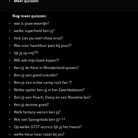
Meer quizzen
Nog meer quizzen:
wat is jouw woordje?
welke superheld ben jij?
Hoe ziet jou twirl show eruit?
Wat voor haarkleur past bij jouu??
lijk jij op mij???
WIE wilt mijn boek kopen??
Ken jij de Alice in Wonderland quotes?
Ben jij een goed vriendin?
Ben je een echte camp rock fan ??
Welke speler ben jij in het Zwerkbalteam?
Ben jij een Peach, Daisy en een Rosalina fan?
Ken jij destine goed?
Welk fantasy wezen ben jij?
Wie van Spongebob ben jij? ^^
Op welke GTST-actrice lijk jij het meest?
welke kleur haar staat bij jou?