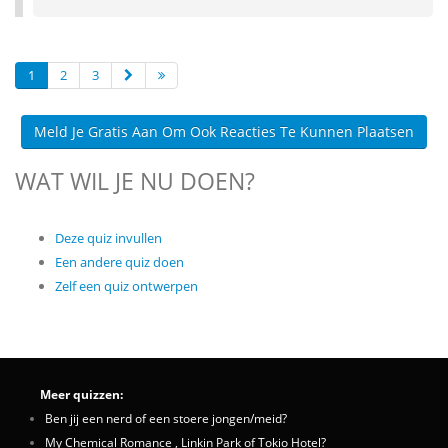
1
2
3
Meld Je Gratis Aan Om Ook Reacties Te Kunnen Plaatsen
WAT WIL JE NU DOEN?
Deze quiz invullen
Een andere quiz doen
Zelf een quiz ontwerpen
Meer quizzen:
Ben jij een nerd of een stoere jongen/meid?
My Chemical Romance , Linkin Park of Tokio Hotel?