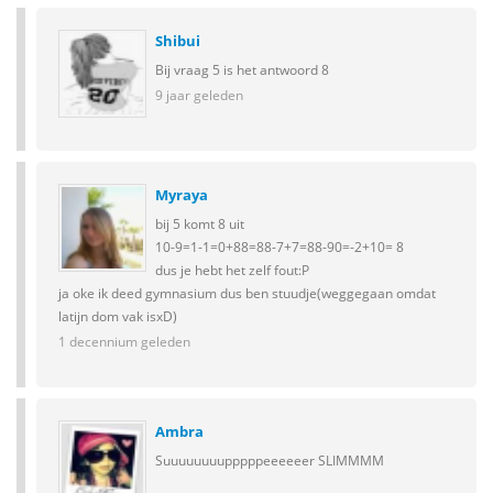
Shibui
Bij vraag 5 is het antwoord 8
9 jaar geleden
Myraya
bij 5 komt 8 uit
10-9=1-1=0+88=88-7+7=88-90=-2+10= 8
dus je hebt het zelf fout:P
ja oke ik deed gymnasium dus ben stuudje(weggegaan omdat
latijn dom vak isxD)
1 decennium geleden
Ambra
Suuuuuuuupppppeeeeeer SLIMMMM