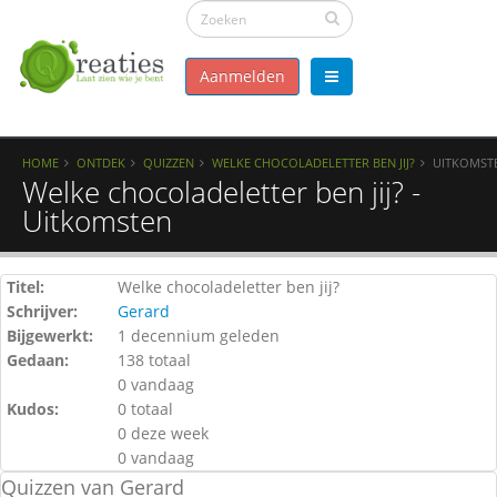
Aanmelden
HOME
ONTDEK
QUIZZEN
WELKE CHOCOLADELETTER BEN JIJ?
UITKOMST
Welke chocoladeletter ben jij? -
Uitkomsten
Titel:
Welke chocoladeletter ben jij?
Schrijver:
Gerard
Bijgewerkt:
1 decennium geleden
Gedaan:
138 totaal
0 vandaag
Kudos:
0 totaal
0 deze week
0 vandaag
Quizzen van Gerard