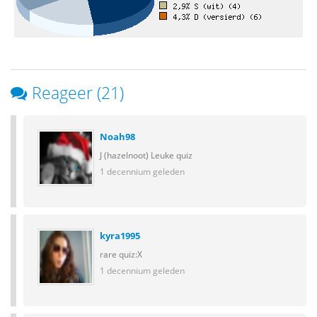
Reageer (21)
Noah98
J (hazelnoot) Leuke quiz
1 decennium geleden
kyra1995
rare quiz:X
1 decennium geleden