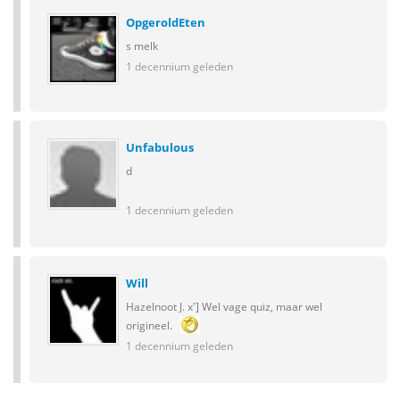
OpgeroldEten
s melk
1 decennium geleden
Unfabulous
d
1 decennium geleden
Will
Hazelnoot J. x'] Wel vage quiz, maar wel
origineel.
1 decennium geleden