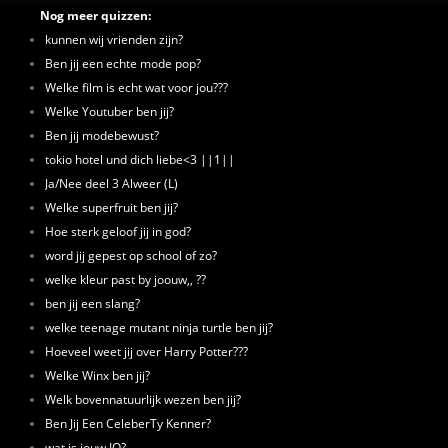
Nog meer quizzen:
kunnen wij vrienden zijn?
Ben jij een echte mode pop?
Welke film is echt wat voor jou???
Welke Youtuber ben jij?
Ben jij modebewust?
tokio hotel und dich liebe<3 ||1||
Ja/Nee deel 3 Alweer (L)
Welke superfruit ben jij?
Hoe sterk geloof jij in god?
word jij gepest op school of zo?
welke kleur past by joouw,, ??
ben jij een slang?
welke teenage mutant ninja turtle ben jij?
Hoeveel weet jij over Harry Potter???
Welke Winx ben jij?
Welk bovennatuurlijk wezen ben jij?
Ben Jij Een CeleberTy Kenner?
wat is jouw IQ?