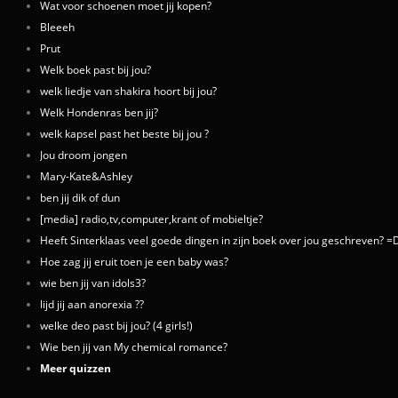
Wat voor schoenen moet jij kopen?
Bleeeh
Prut
Welk boek past bij jou?
welk liedje van shakira hoort bij jou?
Welk Hondenras ben jij?
welk kapsel past het beste bij jou ?
Jou droom jongen
Mary-Kate&Ashley
ben jij dik of dun
[media] radio,tv,computer,krant of mobieltje?
Heeft Sinterklaas veel goede dingen in zijn boek over jou geschreven? =
Hoe zag jij eruit toen je een baby was?
wie ben jij van idols3?
lijd jij aan anorexia ??
welke deo past bij jou? (4 girls!)
Wie ben jij van My chemical romance?
Meer quizzen