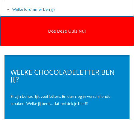
Welke forummer ben jij?
WELKE CHOCOLADELETTER BEN
JIJ?
Er zijn behoorlijk veel letters. En dan nog in verschillende
smaken. Welke jij bent... dat ontdek je hier!!!