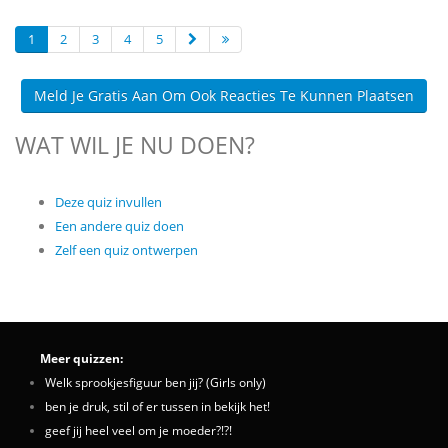
1
2
3
4
5
Meld Je Gratis Aan Om Ook Reacties Te Kunnen Plaatsen
WAT WIL JE NU DOEN?
Deze quiz invullen
Een andere quiz doen
Zelf een quiz ontwerpen
Meer quizzen:
Welk sprookjesfiguur ben jij? (Girls only)
ben je druk, stil of er tussen in bekijk het!
geef jij heel veel om je moeder?!?!