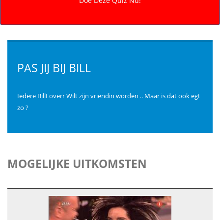
PAS JIJ BIJ BILL
Iedere BillLoverr Wilt zijn vriendin worden .. Maar is dat ook egt
zo ?
MOGELIJKE UITKOMSTEN