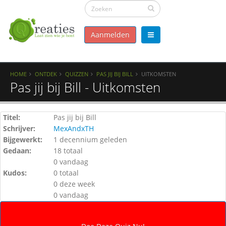
Aanmelden
HOME
ONTDEK
QUIZZEN
PAS JIJ BIJ BILL
UITKOMSTEN
Pas jij bij Bill - Uitkomsten
Titel:
Pas jij bij Bill
Schrijver:
MexAndxTH
Bijgewerkt:
1 decennium geleden
Gedaan:
18 totaal
0 vandaag
Kudos:
0 totaal
0 deze week
0 vandaag