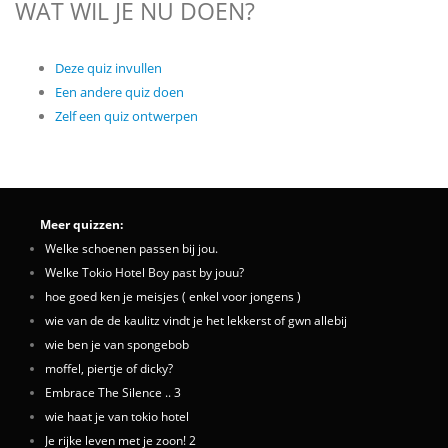
WAT WIL JE NU DOEN?
Deze quiz invullen
Een andere quiz doen
Zelf een quiz ontwerpen
Meer quizzen:
Welke schoenen passen bij jou.
Welke Tokio Hotel Boy past by jouu?
hoe goed ken je meisjes ( enkel voor jongens )
wie van de de kaulitz vindt je het lekkerst of gwn allebij
wie ben je van spongebob
moffel, piertje of dicky?
Embrace The Silence .. 3
wie haat je van tokio hotel
Je rijke leven met je zoon! 2