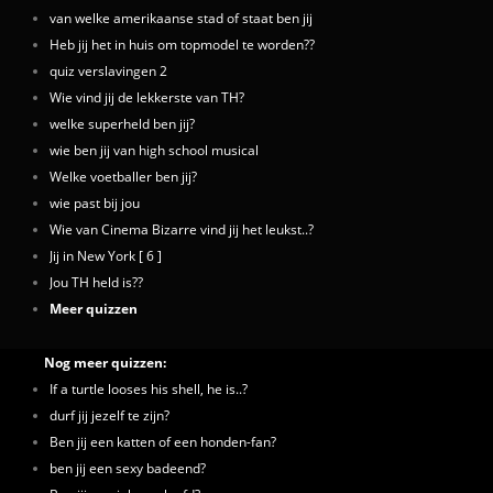
van welke amerikaanse stad of staat ben jij
Heb jij het in huis om topmodel te worden??
quiz verslavingen 2
Wie vind jij de lekkerste van TH?
welke superheld ben jij?
wie ben jij van high school musical
Welke voetballer ben jij?
wie past bij jou
Wie van Cinema Bizarre vind jij het leukst..?
Jij in New York [ 6 ]
Jou TH held is??
Meer quizzen
Nog meer quizzen:
If a turtle looses his shell, he is..?
durf jij jezelf te zijn?
Ben jij een katten of een honden-fan?
ben jij een sexy badeend?