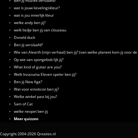
Ben jij muziek verslaafd?
wat is jouw lievelingskleur?
wat is jou innerlijk kleur
welke andy ben jij?
welk liedje ben jij van clouseau
Donald duck
Ben jij verslaafd?
Wie van Alearth (mijn verhaal) ben jij? (van welke planeet kom jij voor 
Op wie van spongebob lijk jij?
What kind of guitar are you?
Welk Inzazuma Eleven speler ben jij?
Ben jij New Age?
Wat voor emoticon ben jij?
Welke winkel past bij jou?
Sam of Cat
welke neopet ben jij
Meer quizzen
Copyright 2004-2026 Qreaties.nl