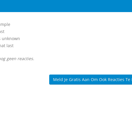
simple
ast
s unknown
at last
nog geen reacties.
Meld Je Gratis Aan Om Ook Reacties Te