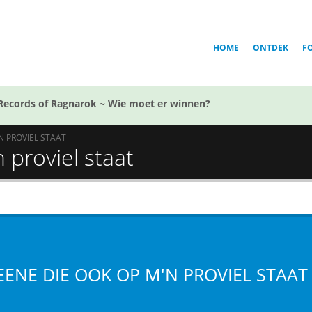
HOME
ONTDEK
F
Records of Ragnarok ~ Wie moet er winnen?
N PROVIEL STAAT
 proviel staat
 EENE DIE OOK OP M'N PROVIEL STAAT