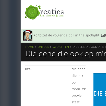
Koito
zet de volgende poll in the spotlight:
HOME
ONTDEK
GEDICHTEN
DIE EENE DIE OOK OP M'
Die eene die ook op m'n
Titel:
die eene
die ook
op
m&#039;n
DIE
proviel
staat