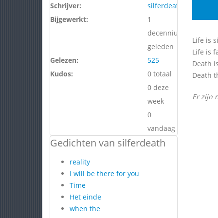
Schrijver:
silferdeath
Bijgewerkt:
1
decennium
Life is 
geleden
Life is f
Gelezen:
525
Death i
Kudos:
0 totaal
Death th
0 deze
Er zijn 
week
0
vandaag
Gedichten van silferdeath
reality
I will be there for you
Time
Het einde
when the