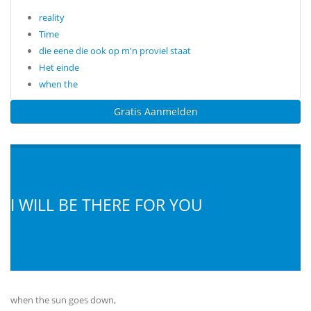
reality
Time
die eene die ook op m'n proviel staat
Het einde
when the
Gratis Aanmelden
I WILL BE THERE FOR YOU
when the sun goes down,