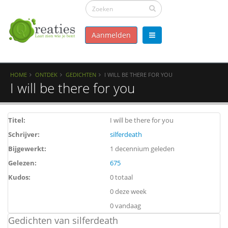
Aanmelden
HOME
ONTDEK
GEDICHTEN
I WILL BE THERE FOR YOU
I will be there for you
Titel:
I will be there for you
Schrijver:
silferdeath
Bijgewerkt:
1 decennium geleden
Gelezen:
675
Kudos:
0 totaal
0 deze week
0 vandaag
Gedichten van silferdeath