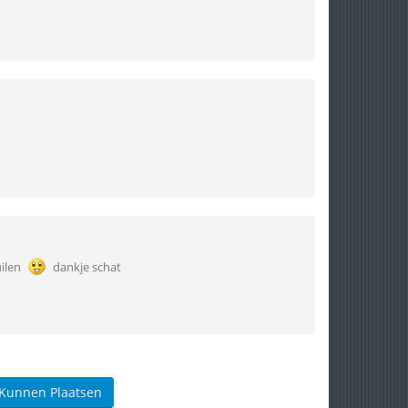
uilen
dankje schat
 Kunnen Plaatsen