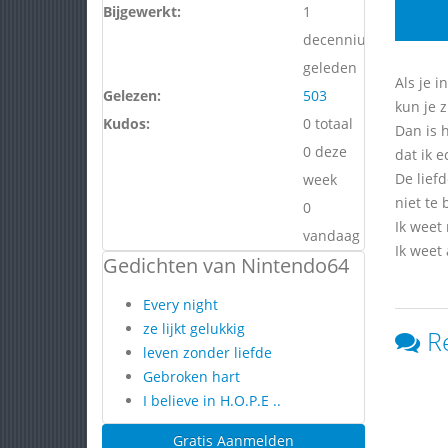
Bijgewerkt:
1
decennium
geleden
Als je i
Gelezen:
503
kun je z
Kudos:
0 totaal
Dan is h
0 deze
dat ik e
De liefd
week
niet te
0
Ik weet 
vandaag
Ik weet 
Gedichten van Nintendo64
Every night
ze lijkt gelukkig
R
leven zonder liefde
Gebroken hart
I believe in H.O.P.E ..
Gratis Aanmelden