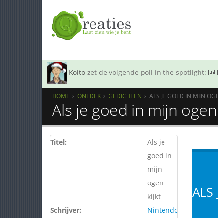
Koito
zet de volgende poll in the spotlight:
HOME
ONTDEK
GEDICHTEN
ALS JE GOED IN MIJN OGE
Als je goed in mijn ogen 
Titel:
Als je
goed in
mijn
ogen
ALS 
kijkt
Schrijver:
Nintendo64