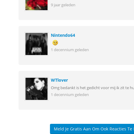
9 jaar geleden
Nintendo64
1 decennium geleden
WTlover
Omg bedankt is het gedicht voor mij ik zit te h
1 decennium geleden
Meld Je Gratis Aan Om Ook Reacties Te