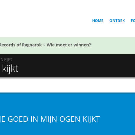
HOME
ONTDEK
F
Records of Ragnarok ~ Wie moet er winnen?
N KIJKT
kijkt
JE GOED IN MIJN OGEN KIJKT