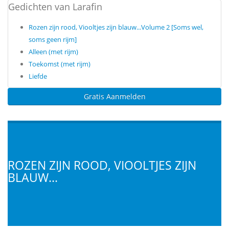
Gedichten van Larafin
Rozen zijn rood, Viooltjes zijn blauw...Volume 2 [Soms wel,
soms geen rijm]
Alleen (met rijm)
Toekomst (met rijm)
Liefde
Gratis Aanmelden
ROZEN ZIJN ROOD, VIOOLTJES ZIJN
BLAUW...