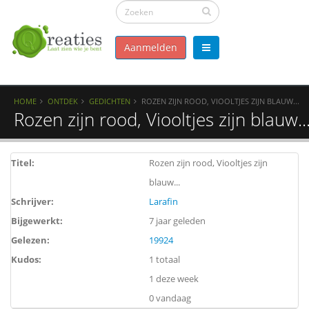
Aanmelden
HOME
ONTDEK
GEDICHTEN
ROZEN ZIJN ROOD, VIOOLTJES ZIJN BLAUW...
Rozen zijn rood, Viooltjes zijn blauw..
Titel:
Rozen zijn rood, Viooltjes zijn
blauw...
Schrijver:
Larafin
Bijgewerkt:
7 jaar geleden
Gelezen:
19924
Kudos:
1 totaal
1 deze week
0 vandaag