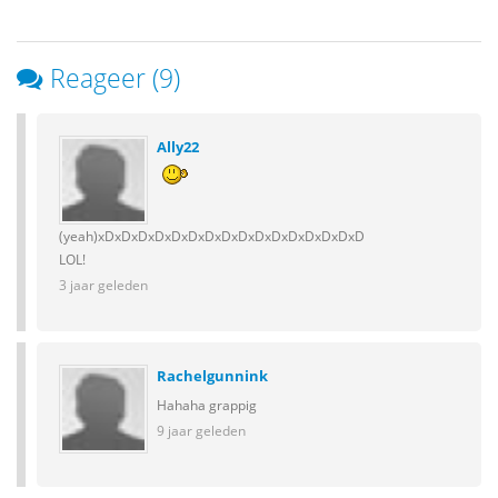
Reageer (9)
Ally22
(yeah)xDxDxDxDxDxDxDxDxDxDxDxDxDxDxDxD
LOL!
3 jaar geleden
Rachelgunnink
Hahaha grappig
9 jaar geleden