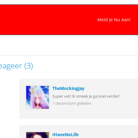
eageer (3)
TheMockingjay
Super vet! Ik smeek je ga snel verder!
1 decennium geleden
IHaveNoLife