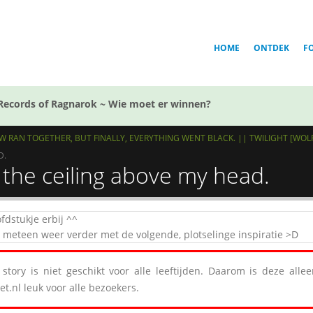
HOME
ONTDEK
F
Records of Ragnarok ~ Wie moet er winnen?
W RAN TOGETHER, BUT FINALLY, EVERYTHING WENT BLACK. || TWILIGHT [WOL
D.
e the ceiling above my head.
fdstukje erbij ^^
a meteen weer verder met de volgende, plotselinge inspiratie >D
story is niet geschikt voor alle leeftijden. Daarom is deze all
et.nl leuk voor alle bezoekers.