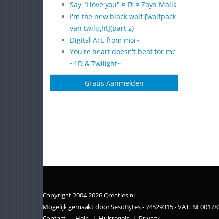
Say "I love you" ¤ Ft ¤ Zayn Malik
I'm the new black wolf [wolfpack
van twilight](part 2)
Digital Art, from moi~
You're heart doesn't beat for me
~1D & Twilight~
Gratis Aanmelden
Copyright 2004-2026 Qreaties.nl
Mogelijk gemaakt door SesoBytes - 74529315 - VAT: NL0017
Contact
Help
Huisregels
Privacy