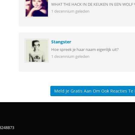
WHAT THE HACK IN DE KEUKEN IN EEN WOLF 
1 decennium geleden
Stangster
Hoe spreek je haar naam eigenlijk uit?
1 decennium geleden
Meld Je Gratis Aan Om Ook Reacties Te
83248B73