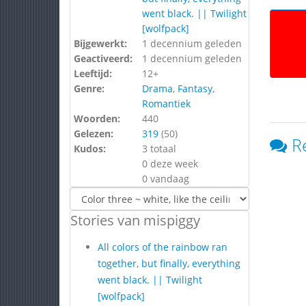
went black. || Twilight
[wolfpack]
Bijgewerkt:
1 decennium geleden
Geactiveerd:
1 decennium geleden
Leeftijd:
12+
Genre:
Drama
,
Fantasy
,
Romantiek
Woorden:
440
Gelezen:
319
(
50
)
R
Kudos:
3 totaal
0 deze week
0 vandaag
Stories van mispiggy
All colors of the rainbow ran
together, but finally, everything
went black. || Twilight
[wolfpack]