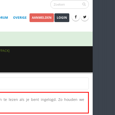
ORUM
OVERIGE
AANMELDEN
LOGIN
FPACK]
een te lezen als je bent ingelogd. Zo houden we