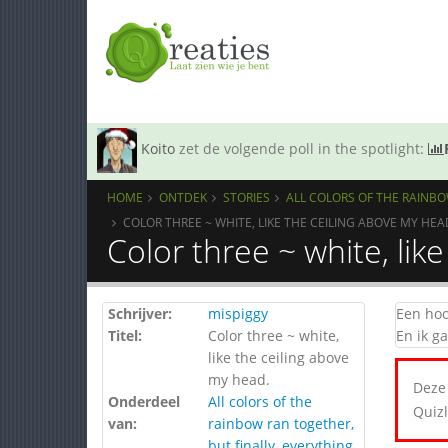
Koito
zet de volgende poll in the spotlight:
HOME
ONTDEK
STORIES
ALL COLORS OF THE RAINBO
COLOR THREE ~ WHITE, LIKE THE CEILING ABOVE MY HEA
Color three ~ white, lik
Schrijver:
mispiggy
Een hoo
Titel:
Color three ~ white,
En ik g
like the ceiling above
my head.
Deze 
Onderdeel
All colors of the
Quizl
van:
rainbow ran together,
but finally, everything