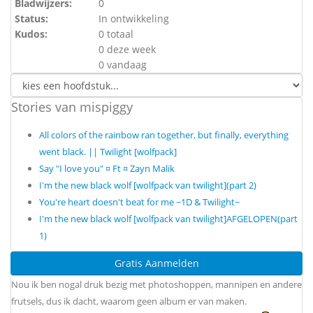
Bladwijzers:
0
Status:
In ontwikkeling
Kudos:
0 totaal
0 deze week
0 vandaag
Stories van mispiggy
All colors of the rainbow ran together, but finally, everything
went black. || Twilight [wolfpack]
Say "I love you" ¤ Ft ¤ Zayn Malik
I'm the new black wolf [wolfpack van twilight](part 2)
You're heart doesn't beat for me ~1D & Twilight~
I'm the new black wolf [wolfpack van twilight]AFGELOPEN(part
1)
Gratis Aanmelden
Nou ik ben nogal druk bezig met photoshoppen, mannipen en andere
frutsels, dus ik dacht, waarom geen album er van maken.