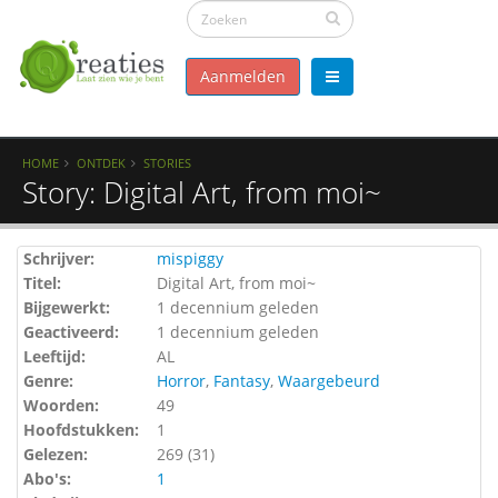
Aanmelden
HOME
ONTDEK
STORIES
Story: Digital Art, from moi~
Schrijver:
mispiggy
Titel:
Digital Art, from moi~
Bijgewerkt:
1 decennium geleden
Geactiveerd:
1 decennium geleden
Leeftijd:
AL
Genre:
Horror
,
Fantasy
,
Waargebeurd
Woorden:
49
Hoofdstukken:
1
Gelezen:
269 (
31
)
Abo's:
1