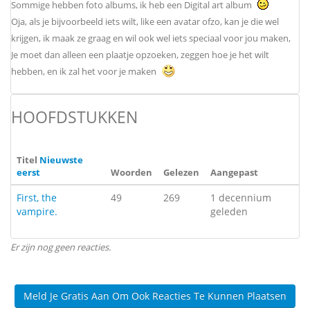
Sommige hebben foto albums, ik heb een Digital art album
Oja, als je bijvoorbeeld iets wilt, like een avatar ofzo, kan je die wel
krijgen, ik maak ze graag en wil ook wel iets speciaal voor jou maken,
Je moet dan alleen een plaatje opzoeken, zeggen hoe je het wilt
hebben, en ik zal het voor je maken
HOOFDSTUKKEN
Titel
Nieuwste
eerst
Woorden
Gelezen
Aangepast
First, the
49
269
1 decennium
vampire.
geleden
Er zijn nog geen reacties.
Meld Je Gratis Aan Om Ook Reacties Te Kunnen Plaatsen