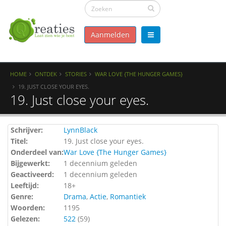
Aanmelden
HOME
ONTDEK
STORIES
WAR LOVE {THE HUNGER GAMES}
19. JUST CLOSE YOUR EYES.
19. Just close your eyes.
Schrijver:
LynnBlack
Titel:
19. Just close your eyes.
Onderdeel van:
War Love {The Hunger Games}
Bijgewerkt:
1 decennium geleden
Geactiveerd:
1 decennium geleden
Leeftijd:
18+
Genre:
Drama
,
Actie
,
Romantiek
Woorden:
1195
Gelezen:
522
(
59
)