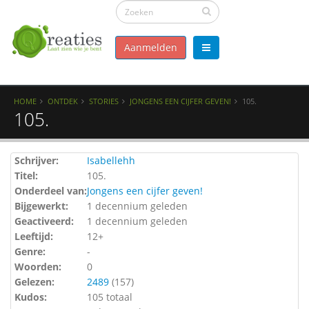
Aanmelden
HOME
ONTDEK
STORIES
JONGENS EEN CIJFER GEVEN!
105.
105.
Schrijver:
Isabellehh
Titel:
105.
Onderdeel van:
Jongens een cijfer geven!
Bijgewerkt:
1 decennium geleden
Geactiveerd:
1 decennium geleden
Leeftijd:
12+
Genre:
-
Woorden:
0
Gelezen:
2489
(
157
)
Kudos:
105 totaal