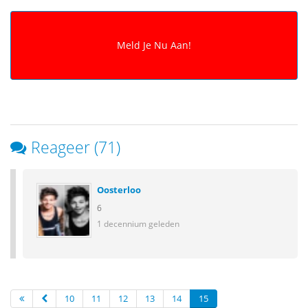
Reageer (71)
Oosterloo
6
1 decennium geleden
10
11
12
13
14
15