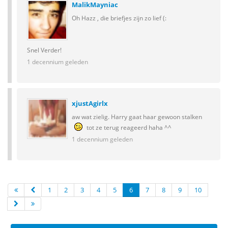
MalikMayniac
Oh Hazz , die briefjes zijn zo lief (:
Snel Verder!
1 decennium geleden
xjustAgirlx
aw wat zielig. Harry gaat haar gewoon stalken
tot ze terug reageerd haha ^^
1 decennium geleden
1
2
3
4
5
6
7
8
9
10