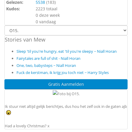
Gelezen:
5538
(
183
)
Kudos:
2223 totaal
0 deze week
0 vandaag
Stories van Mew
Sleep 'til you're hungry, eat 'til you're sleepy ~ Niall Horan
Fairytales are full of shit - Niall Horan
One, two, babysteps ~ Niall Horan
Fuck de kerstman, ik krijg jou toch niet ~ Harry Styles
Gratis Aanmelden
Ik stuur niet altijd gelijk berichtjes, dus hou het zelf ook in de gaten ajb
Had a lovely Christmas? x