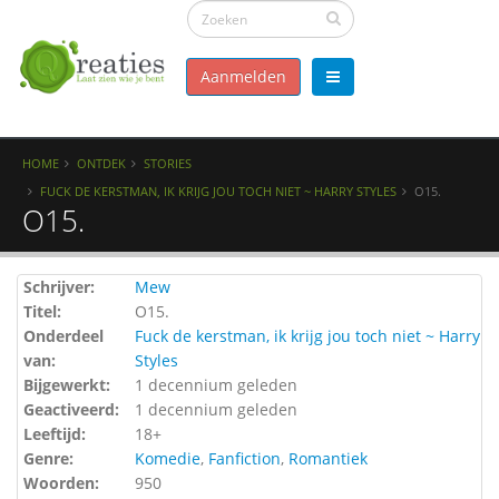
Aanmelden
HOME
ONTDEK
STORIES
FUCK DE KERSTMAN, IK KRIJG JOU TOCH NIET ~ HARRY STYLES
O15.
O15.
Schrijver:
Mew
Titel:
O15.
Onderdeel
Fuck de kerstman, ik krijg jou toch niet ~ Harry
van:
Styles
Bijgewerkt:
1 decennium geleden
Geactiveerd:
1 decennium geleden
Leeftijd:
18+
Genre:
Komedie
,
Fanfiction
,
Romantiek
Woorden:
950