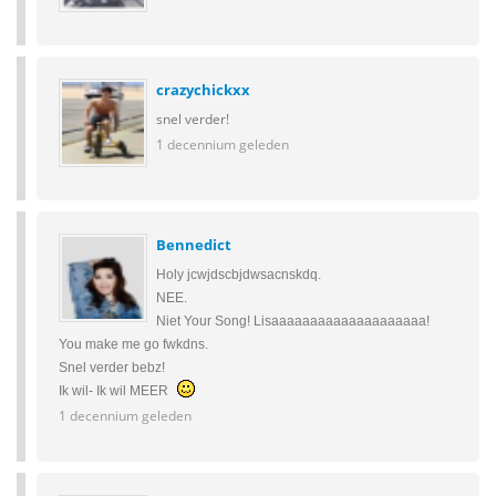
crazychickxx
snel verder!
1 decennium geleden
Bennedict
Holy jcwjdscbjdwsacnskdq.
NEE.
Niet Your Song! Lisaaaaaaaaaaaaaaaaaaaa!
You make me go fwkdns.
Snel verder bebz!
Ik wil- Ik wil MEER
1 decennium geleden