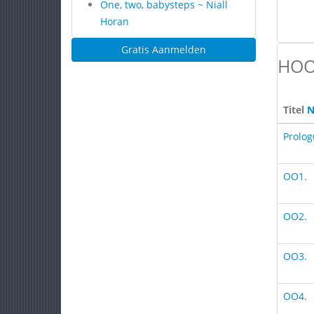
One, two, babysteps ~ Niall
Horan
Gratis Aanmelden
HOO
Titel
N
Prolog
OO1.
OO2.
OO3.
OO4.