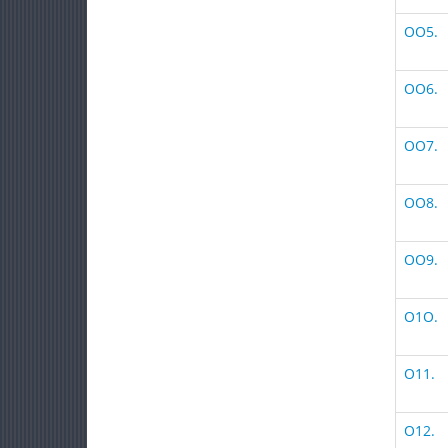
OO5.
OO6.
OO7.
OO8.
OO9.
O1O.
O11.
O12.