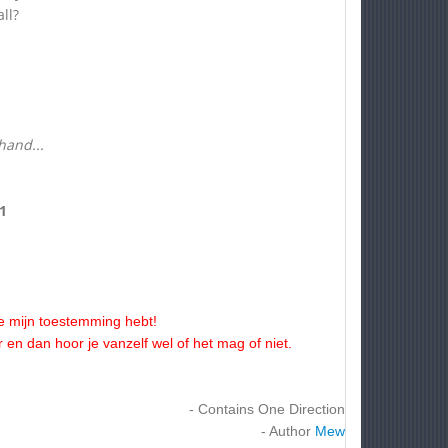
all?
hand...
1
 je mijn toestemming hebt!
r en dan hoor je vanzelf wel of het mag of niet.
- Contains One Direction
- Author
Mew