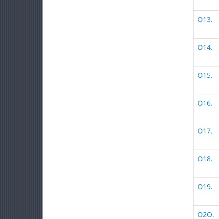
O13.
O14.
O15.
O16.
O17.
O18.
O19.
O2O.