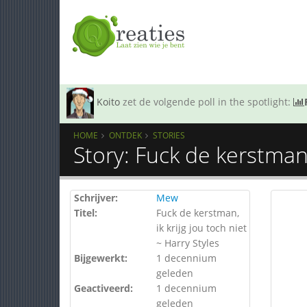
Koito
zet de volgende poll in the spotlight:
HOME
ONTDEK
STORIES
Story: Fuck de kerstman, 
Schrijver:
Mew
Titel:
Fuck de kerstman,
ik krijg jou toch niet
~ Harry Styles
Bijgewerkt:
1 decennium
geleden
Geactiveerd:
1 decennium
geleden