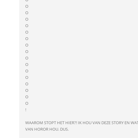
O
O
O
O
O
O
O
O
O
O
O
O
O
O
O
O
!
WAAROM STOPT HET HIER?! IK HOU VAN DEZE STORY EN WAT
VAN HOROR HOU. DUS.