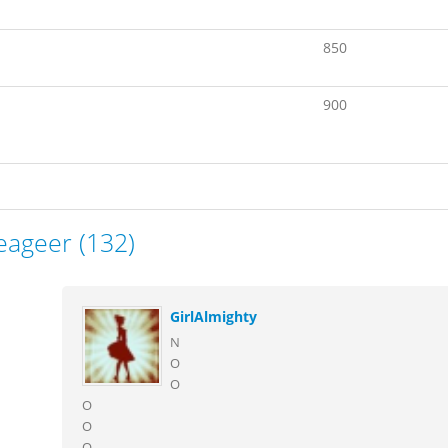
850
900
eageer (132)
GirlAlmighty
N
O
O
O
O
O