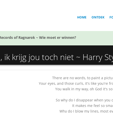
HOME
ONTDEK
F
Records of Ragnarok ~ Wie moet er winnen?
ik krijg jou toch niet ~ Harry St
There are no words, to paint a pictu
Your eyes, and those curls, it's like you're
You walk in my way, oh God it's so
So why do I disappear when you 
It makes me feel so smal
Why do I blow my lines, most e