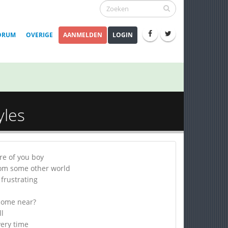
ORUM
OVERIGE
AANMELDEN
LOGIN
yles
re of you boy
 from some other world
 frustrating
come near?
l
very time