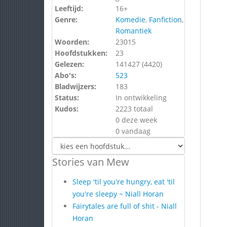
Leeftijd:
16+
Genre:
Komedie
,
Fanfiction
,
Romantiek
Woorden:
23015
Hoofdstukken:
23
Gelezen:
141427 (
4420
)
Abo's:
523
Bladwijzers:
183
Status:
In ontwikkeling
Kudos:
2223 totaal
0 deze week
0 vandaag
Stories van Mew
Sleep 'til you're hungry, eat 'til
you're sleepy ~ Niall Horan
Fairytales are full of shit - Niall
Horan