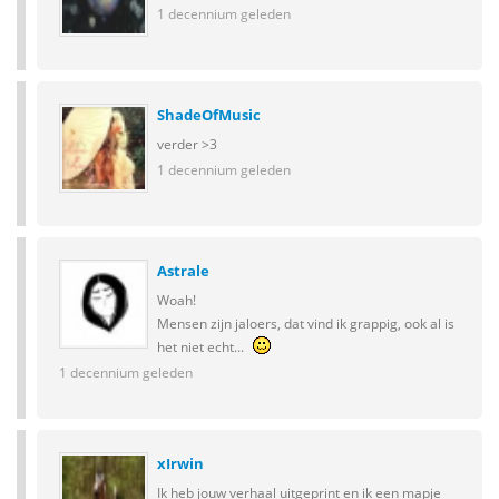
1 decennium geleden
ShadeOfMusic
verder >3
1 decennium geleden
Astrale
Woah!
Mensen zijn jaloers, dat vind ik grappig, ook al is
het niet echt...
1 decennium geleden
xIrwin
Ik heb jouw verhaal uitgeprint en ik een mapje