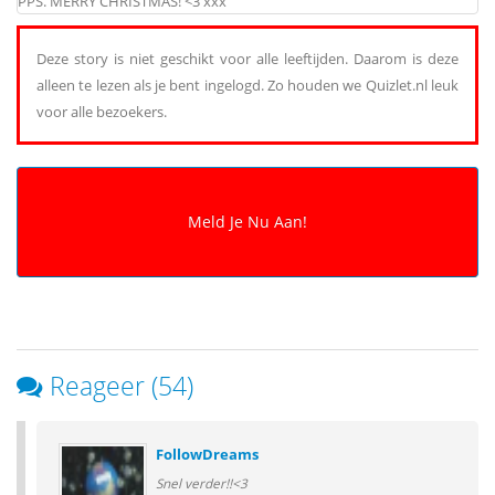
PPS. MERRY CHRISTMAS! <3 xxx
Deze story is niet geschikt voor alle leeftijden. Daarom is deze
alleen te lezen als je bent ingelogd. Zo houden we Quizlet.nl leuk
voor alle bezoekers.
Reageer (54)
FollowDreams
Snel verder!!<3