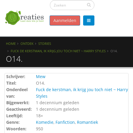
Aanmelden
HOME
ONTDEK
STORIES
FUCK DE KERSTMAN, IK KRIJG JOU TOCH NIET ~ HARRY STYLES
O14.
O14.
Schrijver:
Mew
Titel:
O14.
Onderdeel
Fuck de kerstman, ik krijg jou toch niet ~ Harry
van:
Styles
Bijgewerkt:
1 decennium geleden
Geactiveerd:
1 decennium geleden
Leeftijd:
18+
Genre:
Komedie
,
Fanfiction
,
Romantiek
Woorden:
950