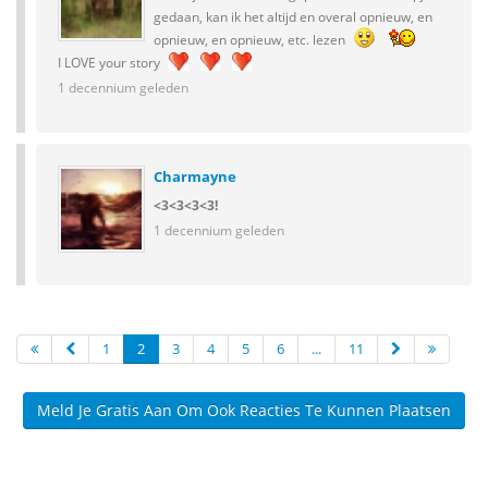
gedaan, kan ik het altijd en overal opnieuw, en
opnieuw, en opnieuw, etc. lezen
I LOVE your story
1 decennium geleden
Charmayne
<3<3<3<3!
1 decennium geleden
1
2
3
4
5
6
...
11
Meld Je Gratis Aan Om Ook Reacties Te Kunnen Plaatsen