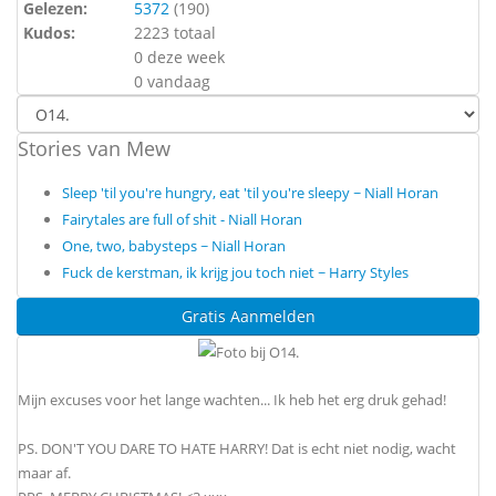
Gelezen:
5372
(
190
)
Kudos:
2223 totaal
0 deze week
0 vandaag
Stories van Mew
Sleep 'til you're hungry, eat 'til you're sleepy ~ Niall Horan
Fairytales are full of shit - Niall Horan
One, two, babysteps ~ Niall Horan
Fuck de kerstman, ik krijg jou toch niet ~ Harry Styles
Gratis Aanmelden
Mijn excuses voor het lange wachten... Ik heb het erg druk gehad!
PS. DON'T YOU DARE TO HATE HARRY! Dat is echt niet nodig, wacht
maar af.