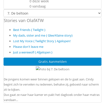
0 deze week
0 vandaag
Stories van OlafATW
Best Friends { Twilight }
My dads, sister and me { Glee/Klaine story}
Lost My Voice { Twilight Story } Agelopen!
Please don't leave me
Just a werewolf { Afgelopen }
Gratis Aanmelden
De jongens komen weer binnen gelopen en de tv gaat aan. Cindy
begint zich te vervelen nu iedereen, behalve zij, geboeid naar scherm
zit te kijken.
Dus gaat ze naar haar kamer en pakt het dagboek onder haar matras
vandaan...