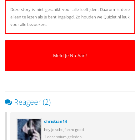
Deze story is niet geschikt voor alle leeftijden. Daarom is deze
alleen te lezen als je bent ingelogd. Zo houden we Quizlet.nl leuk
voor alle bezoekers.
Reageer (2)
christian14
hey je schtijf echt goed
1 decennium geleden