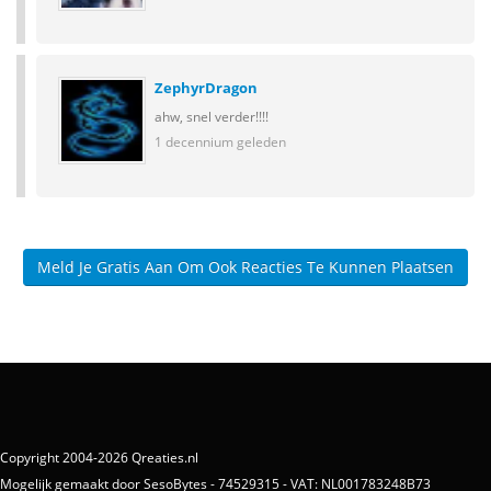
ZephyrDragon
ahw, snel verder!!!!
1 decennium geleden
Meld Je Gratis Aan Om Ook Reacties Te Kunnen Plaatsen
Copyright 2004-2026 Qreaties.nl
Mogelijk gemaakt door SesoBytes - 74529315 - VAT: NL001783248B73