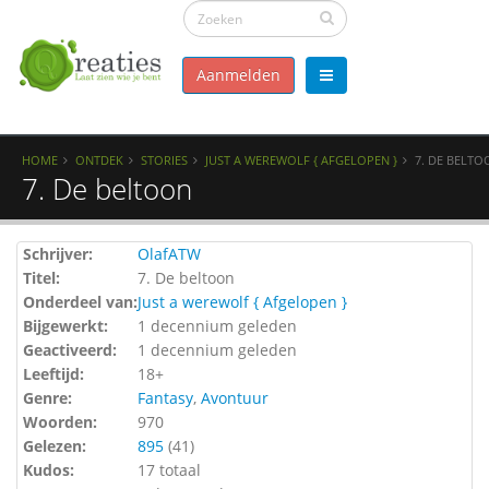
Aanmelden
HOME
ONTDEK
STORIES
JUST A WEREWOLF { AFGELOPEN }
7. DE BELTO
7. De beltoon
Schrijver:
OlafATW
Titel:
7. De beltoon
Onderdeel van:
Just a werewolf { Afgelopen }
Bijgewerkt:
1 decennium geleden
Geactiveerd:
1 decennium geleden
Leeftijd:
18+
Genre:
Fantasy
,
Avontuur
Woorden:
970
Gelezen:
895
(
41
)
Kudos:
17 totaal