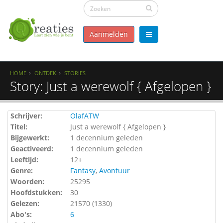
Aanmelden
HOME
ONTDEK
STORIES
Story: Just a werewolf { Afgelopen }
Schrijver:
OlafATW
Titel:
Just a werewolf { Afgelopen }
Bijgewerkt:
1 decennium geleden
Geactiveerd:
1 decennium geleden
Leeftijd:
12+
Genre:
Fantasy
,
Avontuur
Woorden:
25295
Hoofdstukken:
30
Gelezen:
21570 (
1330
)
Abo's:
6