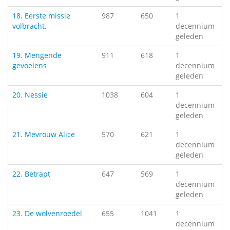
18. Eerste missie
987
650
1
volbracht.
decennium
geleden
19. Mengende
911
618
1
gevoelens
decennium
geleden
20. Nessie
1038
604
1
decennium
geleden
21. Mevrouw Alice
570
621
1
decennium
geleden
22. Betrapt
647
569
1
decennium
geleden
23. De wolvenroedel
655
1041
1
decennium