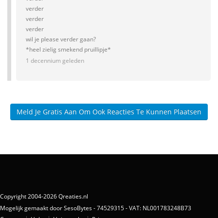
verder
verder
verder
wil je please verder gaan?
*heel zielig smekend pruillipje*
1 decennium geleden
Meld Je Gratis Aan Om Ook Reacties Te Kunnen Plaatsen
Copyright 2004-2026 Qreaties.nl
Mogelijk gemaakt door SesoBytes - 74529315 - VAT: NL001783248B73