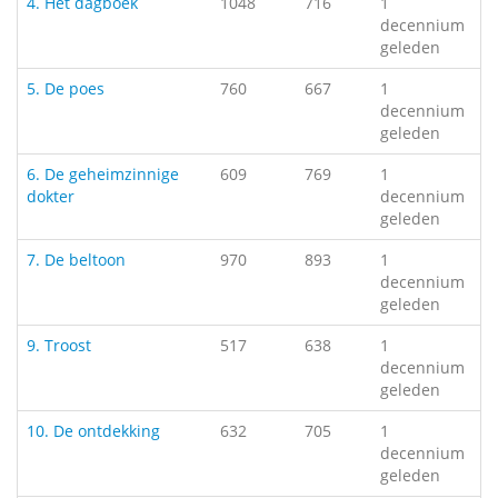
4. Het dagboek
1048
716
1
decennium
geleden
5. De poes
760
667
1
decennium
geleden
6. De geheimzinnige
609
769
1
dokter
decennium
geleden
7. De beltoon
970
893
1
decennium
geleden
9. Troost
517
638
1
decennium
geleden
10. De ontdekking
632
705
1
decennium
geleden