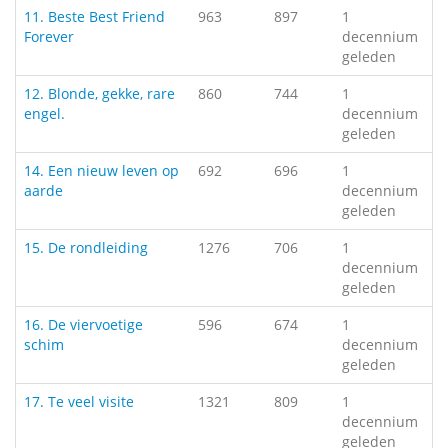
11. Beste Best Friend
963
897
1
Forever
decennium
geleden
12. Blonde, gekke, rare
860
744
1
engel.
decennium
geleden
14. Een nieuw leven op
692
696
1
aarde
decennium
geleden
15. De rondleiding
1276
706
1
decennium
geleden
16. De viervoetige
596
674
1
schim
decennium
geleden
17. Te veel visite
1321
809
1
decennium
geleden