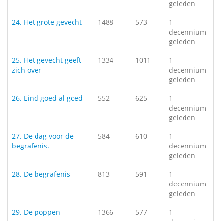
geleden
24. Het grote gevecht
1488
573
1
decennium
geleden
25. Het gevecht geeft
1334
1011
1
zich over
decennium
geleden
26. Eind goed al goed
552
625
1
decennium
geleden
27. De dag voor de
584
610
1
begrafenis.
decennium
geleden
28. De begrafenis
813
591
1
decennium
geleden
29. De poppen
1366
577
1