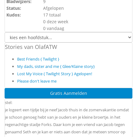
Bladwijzers:
9
Status:
Afgelopen
Kudos:
17 totaal
0 deze week
0 vandaag
Stories van OlafATW
Best Friends { Twilight }
My dads, sister and me { Glee/Klaine story}
Lost My Voice { Twilight Story } Agelopen!
Please don't leave me
Gratis Aanmelden
stel:
je logeert een tijdje bij je neef Jacob thuis in de zomervakantie omdat
je schoon genoeg hebt van je ouders en je kleine broertje. in het
regenachtige stadje Forks. Daar kom je een vriend van Jacob tegen
genaamd Seth en je kan er niets aan doen dat je meteen smoor op