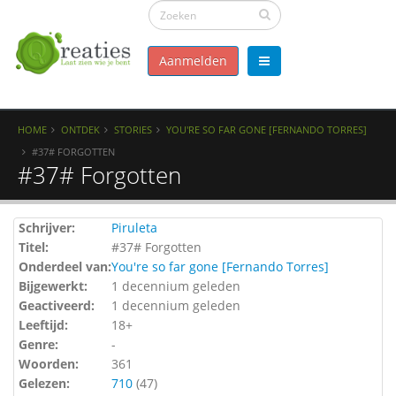
Aanmelden
HOME
ONTDEK
STORIES
YOU'RE SO FAR GONE [FERNANDO TORRES]
#37# FORGOTTEN
#37# Forgotten
Schrijver:
Piruleta
Titel:
#37# Forgotten
Onderdeel van:
You're so far gone [Fernando Torres]
Bijgewerkt:
1 decennium geleden
Geactiveerd:
1 decennium geleden
Leeftijd:
18+
Genre:
-
Woorden:
361
Gelezen:
710
(
47
)