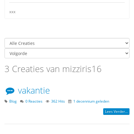
xxx
3 Creaties van mizziris16
vakantie
Blog
0 Reacties
362 Hits
1 decennium geleden
Lees Verder...