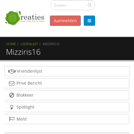
Aanmelden
HOME
LEDENLIJST
MIZZIRIS16
Mizziris16
Vriendenlijst
Privé Bericht
Blokkeer
Spotlight
Meld