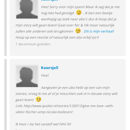
Hee! Sorry voor mijn spam! Maar ik zag dat je me
nog niet had gevolgd
. Ik ben een beetje
wanhopig op zoek naar abo's dus ik hoop dat je
mijn story wilt gaan lezen! Gaat over Nic & Vik maar natuurlijk
zullen alle anderen ook terugkomen
.
Dit is mijn verhaal!
Hoop op een reactie of natuurlijk een abo erbij! (a) X
1 decennium geleden
Rawrsjell
Hee!
Aangezien je een abo hebt op een van mijn
stories, vroeg ik me af of je misschien ook m'n nieuwe story wilt
gaan lezen!
Link: http://www.quizlet.nl/stories/126013/give-me-love--with-
viktor-fischer-amp-nicolai-boilesen/
Ik hoor / zie het vanzelf wel hihi! XX