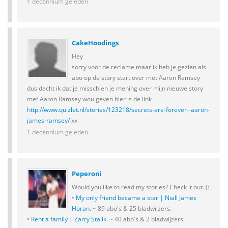
1 decennium geleden
CakeHoodings
Hey
sorry voor de reclame maar ik heb je gezien als
abo op de story start over met Aaron Ramsey
dus dacht ik dat je misschien je mening over mijn nieuwe story
met Aaron Ramsey wou geven hier is de link
http://www.quizlet.nl/stories/123218/secrets-are-forever--aaron-
james-ramsey/
xx
1 decennium geleden
Peperoni
Would you like to read my stories? Check it out. (:
•
My only friend became a star | Niall James
Horan.
~ 89 abo's & 25 bladwijzers.
•
Rent a family | Zarry Stalik.
~ 40 abo's & 2 bladwijzers.