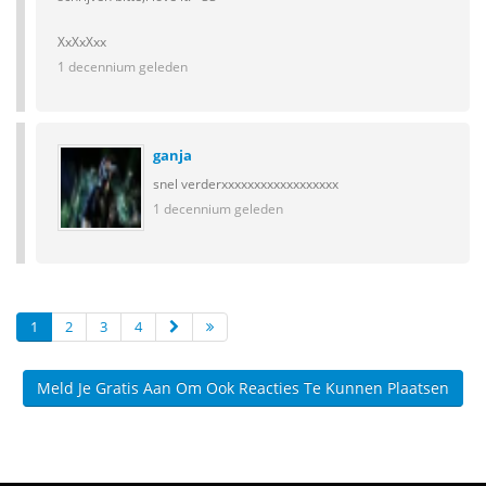
XxXxXxx
1 decennium geleden
ganja
snel verderxxxxxxxxxxxxxxxxxx
1 decennium geleden
1
2
3
4
Meld Je Gratis Aan Om Ook Reacties Te Kunnen Plaatsen