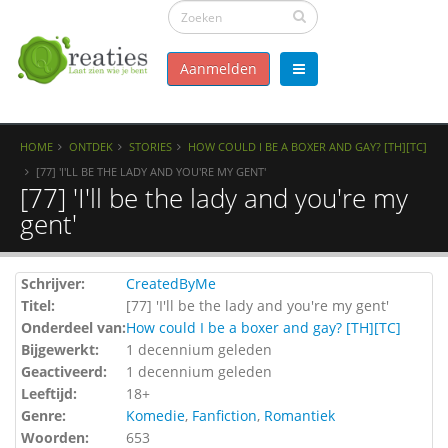
Aanmelden
HOME
ONTDEK
STORIES
HOW COULD I BE A BOXER AND GAY? [TH][TC]
[77] 'I'LL BE THE LADY AND YOU'RE MY GENT'
[77] 'I'll be the lady and you're my
gent'
Schrijver:
CreatedByMe
Titel:
[77] 'I'll be the lady and you're my gent'
Onderdeel van:
How could I be a boxer and gay? [TH][TC]
Bijgewerkt:
1 decennium geleden
Geactiveerd:
1 decennium geleden
Leeftijd:
18+
Genre:
Komedie
,
Fanfiction
,
Romantiek
Woorden:
653