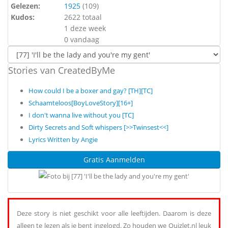
Gelezen:
1925
(
109
)
Kudos:
2622 totaal
1 deze week
0 vandaag
Stories van CreatedByMe
How could I be a boxer and gay? [TH][TC]
Schaamteloos[BoyLoveStory][16+]
I don't wanna live without you [TC]
Dirty Secrets and Soft whispers [>>Twinsest<<]
Lyrics Written by Angie
Gratis Aanmelden
Deze story is niet geschikt voor alle leeftijden. Daarom is deze
alleen te lezen als je bent ingelogd. Zo houden we Quizlet.nl leuk