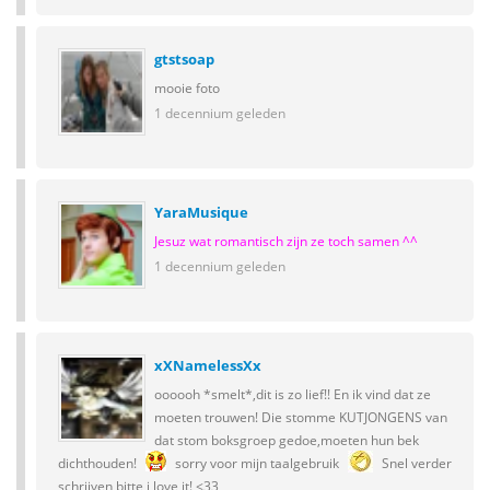
gtstsoap
mooie foto
1 decennium geleden
YaraMusique
Jesuz wat romantisch zijn ze toch samen ^^
1 decennium geleden
xXNamelessXx
oooooh *smelt*,dit is zo lief!! En ik vind dat ze
moeten trouwen! Die stomme KUTJONGENS van
dat stom boksgroep gedoe,moeten hun bek
dichthouden!
sorry voor mijn taalgebruik
Snel verder
schrijven bitte,i love it! <33