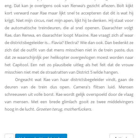
eng. Dat kan je overigens ook van Renwa’s gezicht aflezen. Bolt kijkt
kort verward naar Rae maar lijkt snel te accepteren dat dit is wat hij
krijgt. Niet mijn circus, niet mijn apen, lijkt hij te denken. Hij staat voor
de automatische treindeuren, die al snel openen. Daarachter volgt
Rae, dan Renwa, en daarachter loopt Maxine. Rae vraagt zich af waar
de districtsbegeleider is… Flavia? Electra? Wie dan ook. Dan bedenkt ze
zich dat de outfit van dat mens misschien niet in de trein paste, dus
dat ze waarschijnlijk per helikopter overgevlogen moest worden naar
het Capitool. Een net zo plausibele uitleg als het feit dat de vrouw
misschien niet met de straatratten van District 5 wilde hangen.
Ongeacht wat Rae van haar districtsbegeleider vindt, gaan de
deuren van de trein dus open. Camera's flitsen luid. Mensen
schreeuwen uit volle borst. Rae wordt gelijk overspoeld door de vlaag
van mensen. Met een brede glimlach gooit ze twee middelvingers
hoog in de lucht.
Groeten terug, motherfuckers.