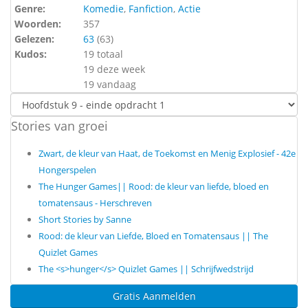
Genre:
Komedie
,
Fanfiction
,
Actie
Woorden:
357
Gelezen:
63
(
63
)
Kudos:
19 totaal
19 deze week
19 vandaag
Stories van groei
Zwart, de kleur van Haat, de Toekomst en Menig Explosief - 42e
Hongerspelen
The Hunger Games|| Rood: de kleur van liefde, bloed en
tomatensaus - Herschreven
Short Stories by Sanne
Rood: de kleur van Liefde, Bloed en Tomatensaus || The
Quizlet Games
The <s>hunger</s> Quizlet Games || Schrijfwedstrijd
Gratis Aanmelden