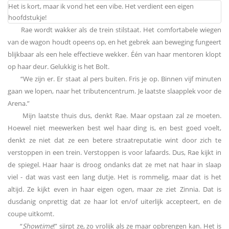
Het is kort, maar ik vond het een vibe. Het verdient een eigen
hoofdstukje!
Rae wordt wakker als de trein stilstaat. Het comfortabele wiegen
van de wagon houdt opeens op, en het gebrek aan beweging fungeert
blijkbaar als een hele effectieve wekker. Één van haar mentoren klopt
op haar deur. Gelukkig is het Bolt.
“We zijn er. Er staat al pers buiten. Fris je op. Binnen vijf minuten
gaan we lopen, naar het tributencentrum. Je laatste slaapplek voor de
Arena.”
Mijn laatste thuis dus, denkt Rae. Maar opstaan zal ze moeten.
Hoewel niet meewerken best wel haar ding is, en best goed voelt,
denkt ze niet dat ze een betere straatreputatie wint door zich te
verstoppen in een trein. Verstoppen is voor lafaards. Dus, Rae kijkt in
de spiegel. Haar haar is droog ondanks dat ze met nat haar in slaap
viel - dat was vast een lang dutje. Het is rommelig, maar dat is het
altijd. Ze kijkt even in haar eigen ogen, maar ze ziet Zinnia. Dat is
dusdanig onprettig dat ze haar lot en/of uiterlijk accepteert, en de
coupe uitkomt.
“
Showtime
!” sjirpt ze, zo vrolijk als ze maar opbrengen kan. Het is