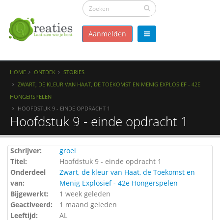
Aanmelden
HOME
ONTDEK
STORIES
ZWART, DE KLEUR VAN HAAT, DE TOEKOMST EN MENIG EXPLOSIEF - 42E
HONGERSPELEN
HOOFDSTUK 9 - EINDE OPDRACHT 1
Hoofdstuk 9 - einde opdracht 1
Schrijver:
groei
Titel:
Hoofdstuk 9 - einde opdracht 1
Onderdeel
Zwart, de kleur van Haat, de Toekomst en
van:
Menig Explosief - 42e Hongerspelen
Bijgewerkt:
1 week geleden
Geactiveerd:
1 maand geleden
Leeftijd:
AL