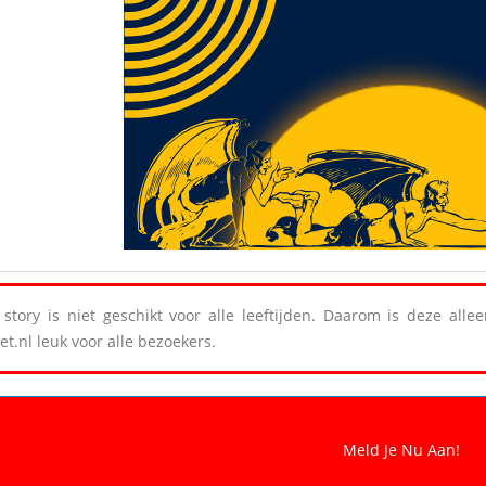
story is niet geschikt voor alle leeftijden. Daarom is deze all
et.nl leuk voor alle bezoekers.