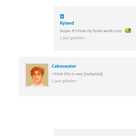
Ryland
Nope. It’s how my brain works too.
2 jaar geleden
Cabeswater
I think this is very [redacted]
2 jaar geleden