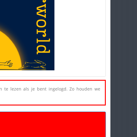
een te lezen als je bent ingelogd. Zo houden we