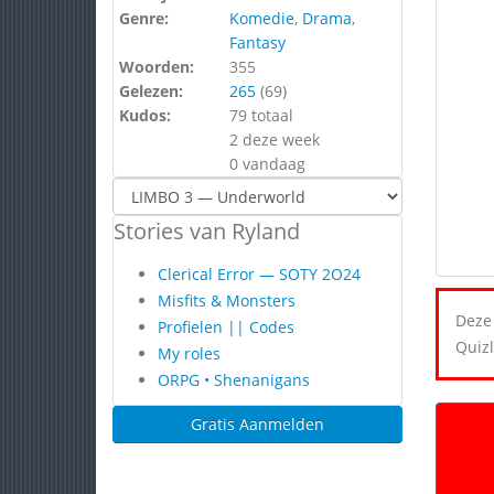
Genre:
Komedie
,
Drama
,
Fantasy
Woorden:
355
Gelezen:
265
(
69
)
Kudos:
79 totaal
2 deze week
0 vandaag
Stories van Ryland
Clerical Error — SOTY 2O24
Misfits & Monsters
Deze 
Profielen || Codes
Quizl
My roles
ORPG • Shenanigans
Gratis Aanmelden