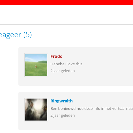
eageer (5)
Frodo
Hehehe I love this
2 jaar geleden
Ringwraith
Ben benieuwd hoe deze info in het verhaal na
2 jaar geleden