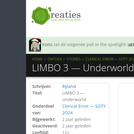
Koito
zet de volgende poll in the spotlight:
HOME
ONTDEK
STORIES
CLERICAL ERROR — SOTY 2O
LIMBO 3 — Underworld
Schrijver:
Ryland
Titel:
LIMBO 3 —
Underworld
Onderdeel
Clerical Error — SOTY
van:
2O24
Bijgewerkt:
2 jaar geleden
Geactiveerd:
2 jaar geleden
Leeftijd:
12+