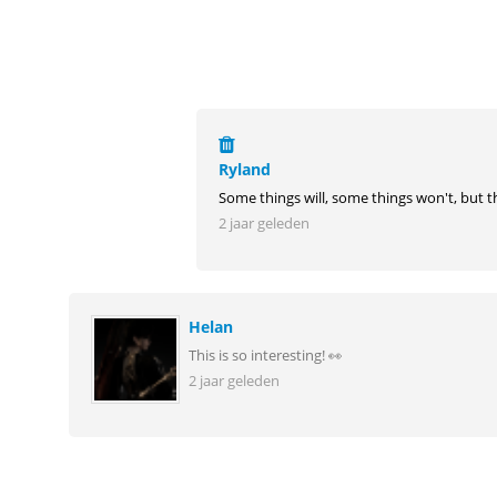
Ryland
Some things will, some things won't, but th
2 jaar geleden
Helan
This is so interesting! 👀
2 jaar geleden