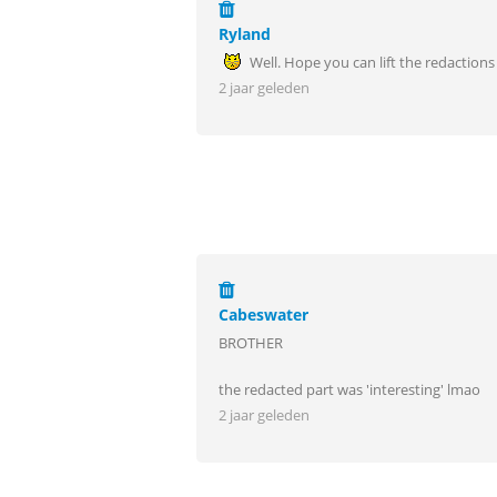
Ryland
Well. Hope you can lift the redactions 
2 jaar geleden
Cabeswater
BROTHER
the redacted part was 'interesting' lmao
2 jaar geleden