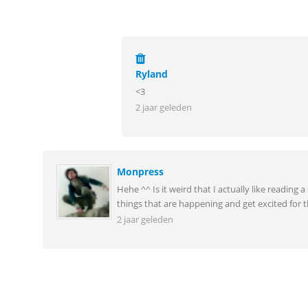
Ryland
<3
2 jaar geleden
Monpress
Hehe ^^ Is it weird that I actually like reading
things that are happening and get excited for
2 jaar geleden