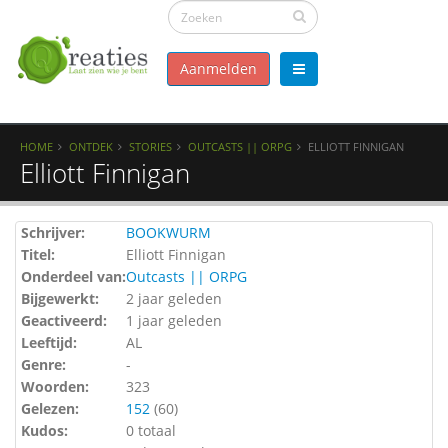
Aanmelden
HOME
ONTDEK
STORIES
OUTCASTS || ORPG
ELLIOTT FINNIGAN
Elliott Finnigan
Schrijver:
BOOKWURM
Titel:
Elliott Finnigan
Onderdeel van:
Outcasts || ORPG
Bijgewerkt:
2 jaar geleden
Geactiveerd:
1 jaar geleden
Leeftijd:
AL
Genre:
-
Woorden:
323
Gelezen:
152
(
60
)
Kudos:
0 totaal