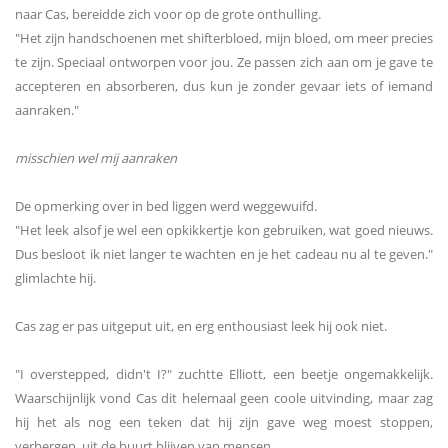
naar Cas, bereidde zich voor op de grote onthulling.
"Het zijn handschoenen met shifterbloed, mijn bloed, om meer precies
te zijn. Speciaal ontworpen voor jou. Ze passen zich aan om je gave te
accepteren en absorberen, dus kun je zonder gevaar iets of iemand
aanraken."
misschien wel mij aanraken
De opmerking over in bed liggen werd weggewuifd.
"Het leek alsof je wel een opkikkertje kon gebruiken, wat goed nieuws.
Dus besloot ik niet langer te wachten en je het cadeau nu al te geven."
glimlachte hij.
Cas zag er pas uitgeput uit, en erg enthousiast leek hij ook niet.
"I overstepped, didn't I?" zuchtte Elliott, een beetje ongemakkelijk.
Waarschijnlijk vond Cas dit helemaal geen coole uitvinding, maar zag
hij het als nog een teken dat hij zijn gave weg moest stoppen,
verbergen, uit de buurt blijven van mensen.