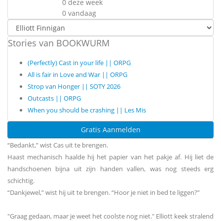
0 deze week
0 vandaag
Stories van BOOKWURM
(Perfectly) Cast in your life || ORPG
All is fair in Love and War || ORPG
Strop van Honger || SOTY 2026
Outcasts || ORPG
When you should be crashing || Les Mis
Gratis Aanmelden
“Bedankt,” wist Cas uit te brengen.
Haast mechanisch haalde hij het papier van het pakje af. Hij liet de
handschoenen bijna uit zijn handen vallen, was nog steeds erg
schichtig.
“Dankjewel,” wist hij uit te brengen. “Hoor je niet in bed te liggen?”
"Graag gedaan, maar je weet het coolste nog niet." Elliott keek stralend