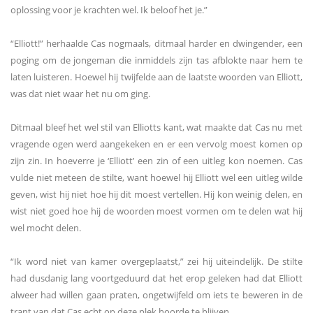
oplossing voor je krachten wel. Ik beloof het je.”
“Elliott!” herhaalde Cas nogmaals, ditmaal harder en dwingender, een
poging om de jongeman die inmiddels zijn tas afblokte naar hem te
laten luisteren. Hoewel hij twijfelde aan de laatste woorden van Elliott,
was dat niet waar het nu om ging.
Ditmaal bleef het wel stil van Elliotts kant, wat maakte dat Cas nu met
vragende ogen werd aangekeken en er een vervolg moest komen op
zijn zin. In hoeverre je ‘Elliott’ een zin of een uitleg kon noemen. Cas
vulde niet meteen de stilte, want hoewel hij Elliott wel een uitleg wilde
geven, wist hij niet hoe hij dit moest vertellen. Hij kon weinig delen, en
wist niet goed hoe hij de woorden moest vormen om te delen wat hij
wel mocht delen.
“Ik word niet van kamer overgeplaatst,” zei hij uiteindelijk. De stilte
had dusdanig lang voortgeduurd dat het erop geleken had dat Elliott
alweer had willen gaan praten, ongetwijfeld om iets te beweren in de
trant van dat Cas echt op deze plek hoorde te blijven.