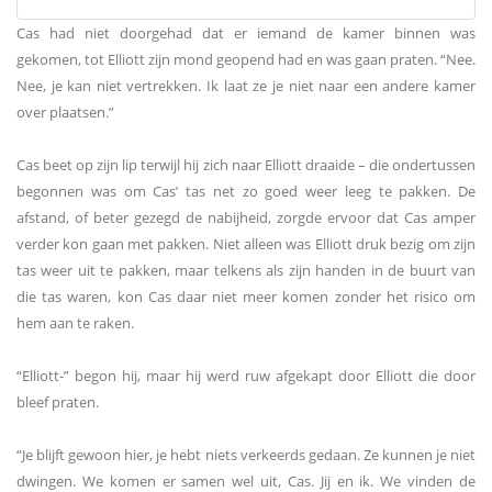
Cas had niet doorgehad dat er iemand de kamer binnen was
gekomen, tot Elliott zijn mond geopend had en was gaan praten. “Nee.
Nee, je kan niet vertrekken. Ik laat ze je niet naar een andere kamer
over plaatsen.”
Cas beet op zijn lip terwijl hij zich naar Elliott draaide – die ondertussen
begonnen was om Cas’ tas net zo goed weer leeg te pakken. De
afstand, of beter gezegd de nabijheid, zorgde ervoor dat Cas amper
verder kon gaan met pakken. Niet alleen was Elliott druk bezig om zijn
tas weer uit te pakken, maar telkens als zijn handen in de buurt van
die tas waren, kon Cas daar niet meer komen zonder het risico om
hem aan te raken.
“Elliott-” begon hij, maar hij werd ruw afgekapt door Elliott die door
bleef praten.
“Je blijft gewoon hier, je hebt niets verkeerds gedaan. Ze kunnen je niet
dwingen. We komen er samen wel uit, Cas. Jij en ik. We vinden de