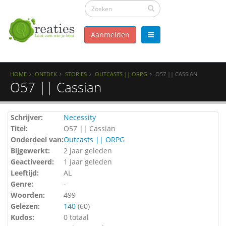
Aanmelden
HOME
ONTDEK
STORIES
OUTCASTS || ORPG
O57 || CASSIAN
O57 || Cassian
Schrijver:
Necessity
Titel:
O57 || Cassian
Onderdeel van:
Outcasts || ORPG
Bijgewerkt:
2 jaar geleden
Geactiveerd:
1 jaar geleden
Leeftijd:
AL
Genre:
-
Woorden:
499
Gelezen:
140
(
60
)
Kudos:
0 totaal