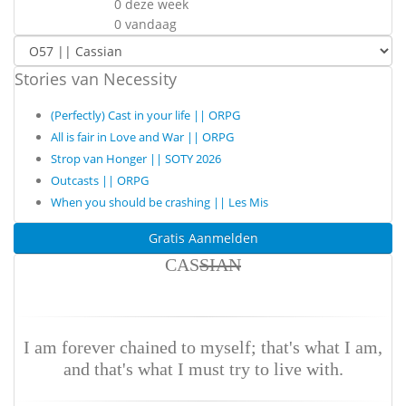
0 deze week
0 vandaag
Stories van Necessity
(Perfectly) Cast in your life || ORPG
All is fair in Love and War || ORPG
Strop van Honger || SOTY 2026
Outcasts || ORPG
When you should be crashing || Les Mis
Gratis Aanmelden
CAS
SIAN
I am forever chained to myself; that's what I am,
and that's what I must try to live with.