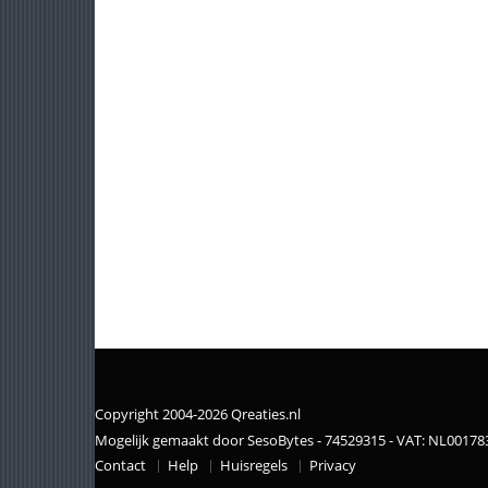
Copyright 2004-2026 Qreaties.nl
Mogelijk gemaakt door SesoBytes - 74529315 - VAT: NL0017
Contact
Help
Huisregels
Privacy