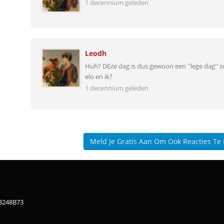
1 decennium geleden
Leodh
Huh? DEze dag is dus gewoon een ''lege dag'' z
elo en ik?
1 decennium geleden
Meld Je Gratis Aan Om Ook Reacties Te
83248B73