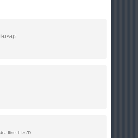
lles weg?
deadlines hier :'D