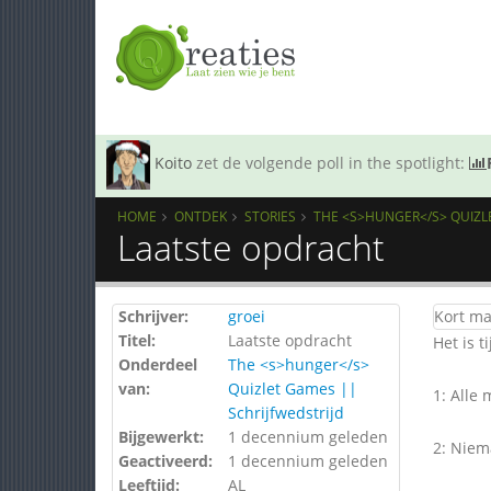
Koito
zet de volgende poll in the spotlight:
HOME
ONTDEK
STORIES
THE <S>HUNGER</S> QUIZLE
Laatste opdracht
Schrijver:
groei
Kort ma
Titel:
Laatste opdracht
Het is 
Onderdeel
The <s>hunger</s>
van:
Quizlet Games ||
1: Alle 
Schrijfwedstrijd
Bijgewerkt:
1 decennium geleden
2: Niem
Geactiveerd:
1 decennium geleden
Leeftijd:
AL