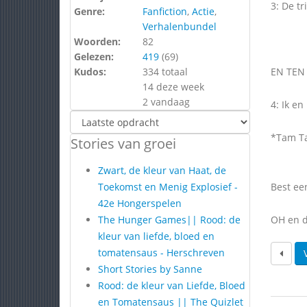
3: De t
Genre:
Fanfiction
,
Actie
,
Verhalenbundel
Woorden:
82
Gelezen:
419
(
69
)
Kudos:
334 totaal
EN TEN
14 deze week
2 vandaag
4: Ik en
*Tam T
Stories van groei
Zwart, de kleur van Haat, de
Toekomst en Menig Explosief -
Best ee
42e Hongerspelen
The Hunger Games|| Rood: de
OH en de
kleur van liefde, bloed en
tomatensaus - Herschreven
Short Stories by Sanne
Rood: de kleur van Liefde, Bloed
en Tomatensaus || The Quizlet