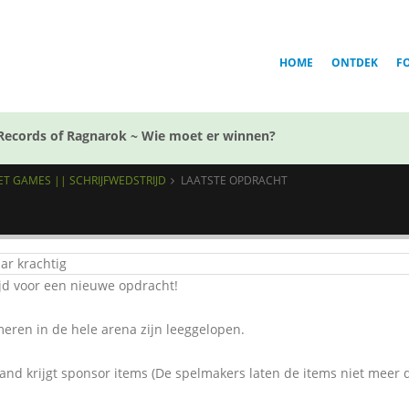
HOME
ONTDEK
F
Records of Ragnarok ~ Wie moet er winnen?
T GAMES || SCHRIJFWEDSTRIJD
LAATSTE OPDRACHT
ar krachtig
tijd voor een nieuwe opdracht!
meren in de hele arena zijn leeggelopen.
and krijgt sponsor items (De spelmakers laten de items niet meer d