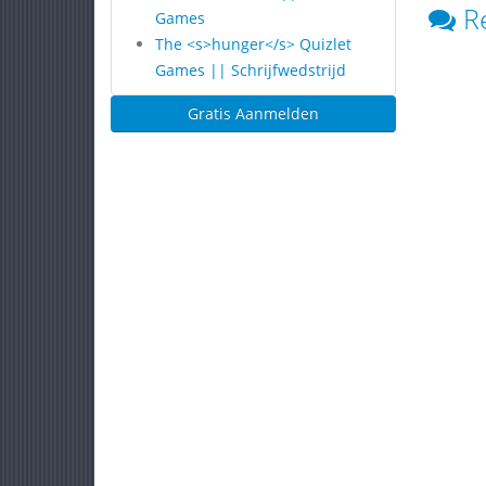
R
Games
The <s>hunger</s> Quizlet
Games || Schrijfwedstrijd
Gratis Aanmelden