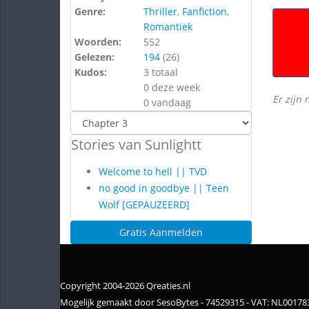
Genre:
Thriller
,
Fanfiction
,
Romantiek
Woorden:
552
Gelezen:
194
(
26
)
Kudos:
3 totaal
0 deze week
Er zijn 
0 vandaag
Stories van Sunlightt
Welcome to hell || TVD
no good in goodbye || Teen
Wolf [GEPAUZEERD]
Gratis Aanmelden
Copyright 2004-2026 Qreaties.nl
Mogelijk gemaakt door SesoBytes - 74529315 - VAT: NL0017