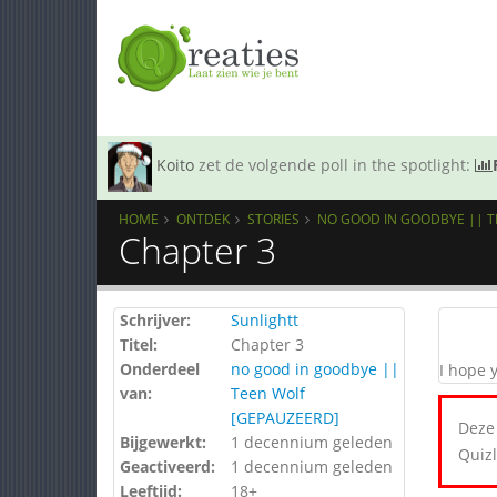
Koito
zet de volgende poll in the spotlight:
HOME
ONTDEK
STORIES
NO GOOD IN GOODBYE || T
Chapter 3
Schrijver:
Sunlightt
Titel:
Chapter 3
Onderdeel
no good in goodbye ||
I hope y
van:
Teen Wolf
[GEPAUZEERD]
Deze 
Bijgewerkt:
1 decennium geleden
Quizl
Geactiveerd:
1 decennium geleden
Leeftijd:
18+