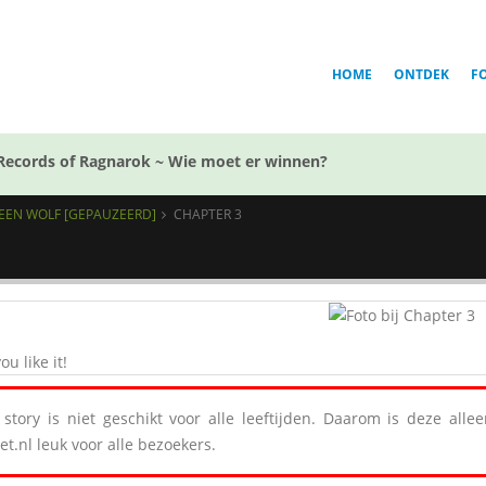
HOME
ONTDEK
F
Records of Ragnarok ~ Wie moet er winnen?
EEN WOLF [GEPAUZEERD]
CHAPTER 3
ou like it!
story is niet geschikt voor alle leeftijden. Daarom is deze all
et.nl leuk voor alle bezoekers.