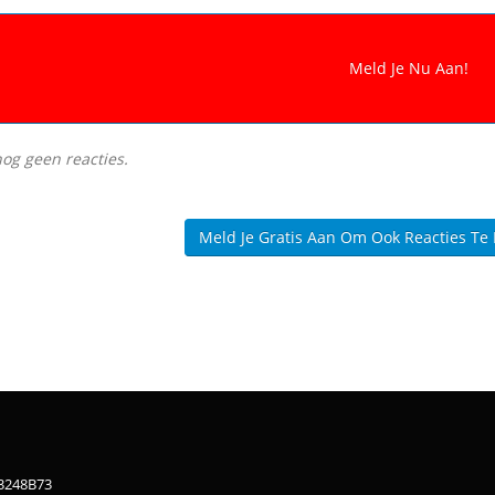
nog geen reacties.
Meld Je Gratis Aan Om Ook Reacties Te
83248B73