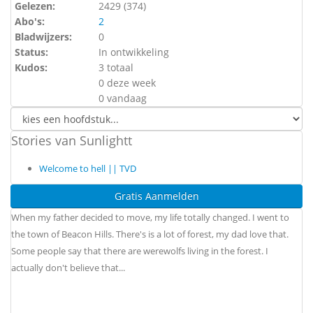
Gelezen:
2429 (
374
)
Abo's:
2
Bladwijzers:
0
Status:
In ontwikkeling
Kudos:
3 totaal
0 deze week
0 vandaag
Stories van Sunlightt
Welcome to hell || TVD
Gratis Aanmelden
When my father decided to move, my life totally changed. I went to
the town of Beacon Hills. There's is a lot of forest, my dad love that.
Some people say that there are werewolfs living in the forest. I
actually don't believe that...