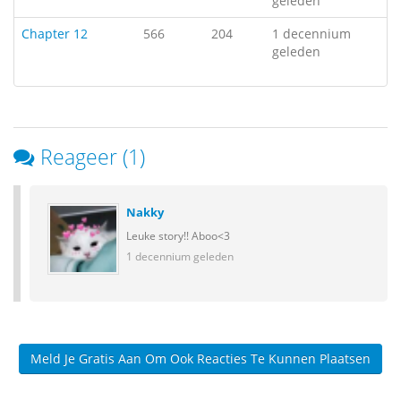
geleden
Chapter 12
566
204
1 decennium
geleden
Reageer (1)
Nakky
Leuke story!! Aboo<3
1 decennium geleden
Meld Je Gratis Aan Om Ook Reacties Te Kunnen Plaatsen