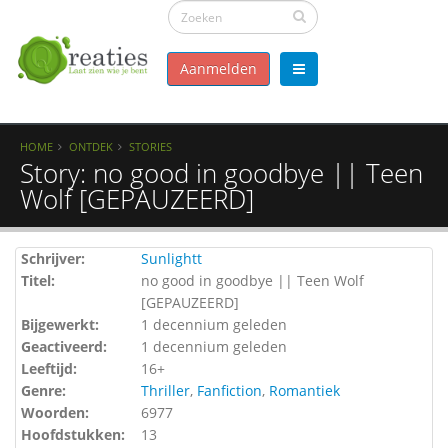
Aanmelden
HOME
ONTDEK
STORIES
Story: no good in goodbye || Teen
Wolf [GEPAUZEERD]
Schrijver:
Sunlightt
Titel:
no good in goodbye || Teen Wolf
[GEPAUZEERD]
Bijgewerkt:
1 decennium geleden
Geactiveerd:
1 decennium geleden
Leeftijd:
16+
Genre:
Thriller
,
Fanfiction
,
Romantiek
Woorden:
6977
Hoofdstukken:
13