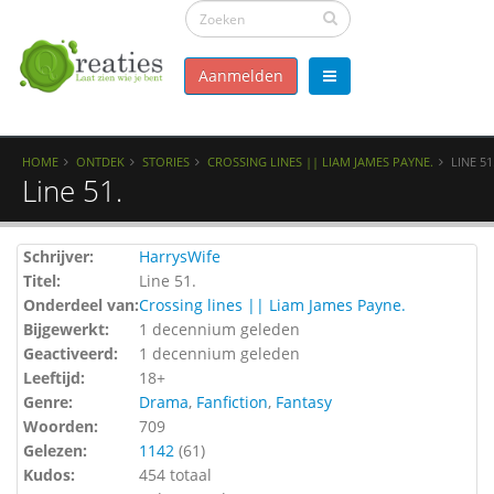
Aanmelden
HOME
ONTDEK
STORIES
CROSSING LINES || LIAM JAMES PAYNE.
LINE 51
Line 51.
Schrijver:
HarrysWife
Titel:
Line 51.
Onderdeel van:
Crossing lines || Liam James Payne.
Bijgewerkt:
1 decennium geleden
Geactiveerd:
1 decennium geleden
Leeftijd:
18+
Genre:
Drama
,
Fanfiction
,
Fantasy
Woorden:
709
Gelezen:
1142
(
61
)
Kudos:
454 totaal