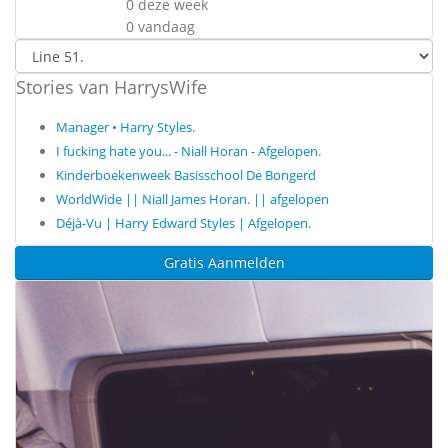
0 deze week
0 vandaag
Stories van HarrysWife
Manager • Harry Styles.
I fucking hate you... - Niall Horan - Afgelopen.
Kinderboekenweek Basisschool De Bongerd
WorldWide || Niall James Horan. || afgelopen
Déjà-Vu | Harry Edward Styles | Afgelopen.
Gratis Aanmelden