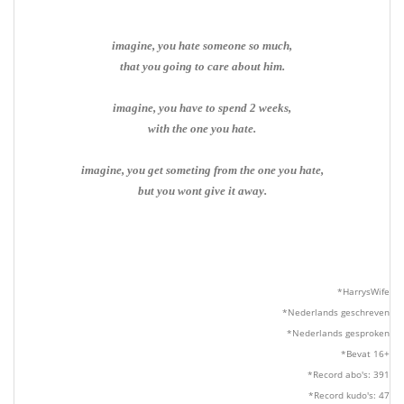
imagine, you hate someone so much,
that you going to care about him.
imagine, you have to spend 2 weeks,
with the one you hate.
imagine, you get someting from the one you hate,
but you wont give it away.
*HarrysWife
*Nederlands geschreven
*Nederlands gesproken
*Bevat 16+
*Record abo's: 391
*Record kudo's: 47