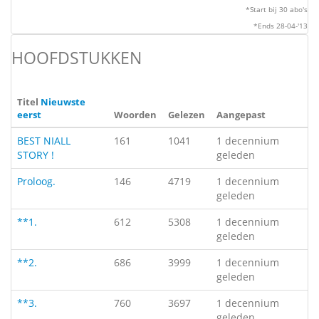
*Start bij 30 abo's
*Ends 28-04-'13
HOOFDSTUKKEN
Titel
Nieuwste
eerst
Woorden
Gelezen
Aangepast
BEST NIALL
161
1041
1 decennium
STORY !
geleden
Proloog.
146
4719
1 decennium
geleden
**1.
612
5308
1 decennium
geleden
**2.
686
3999
1 decennium
geleden
**3.
760
3697
1 decennium
geleden