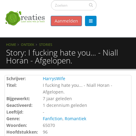
Aanmelden
HOME
ONTDEK
STORIES
Story: I fucking hate you... - Niall
Horan - Afgelopen.
Schrijver:
HarrysWife
Titel:
I fucking hate you... - Niall Horan -
Afgelopen.
Bijgewerkt:
7 jaar geleden
Geactiveerd:
1 decennium geleden
Leeftijd:
-
Genre:
Fanfiction
,
Romantiek
Woorden:
65070
Hoofdstukken:
96