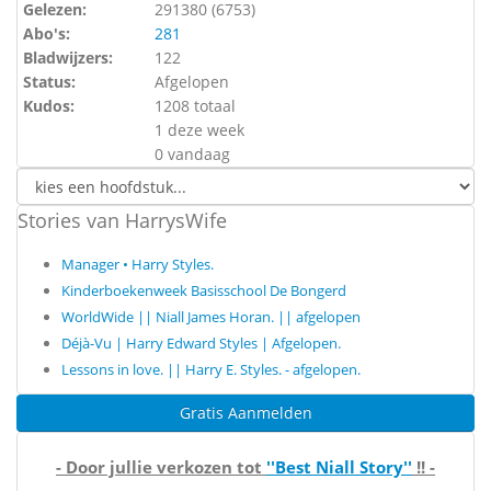
Gelezen:
291380 (
6753
)
Abo's:
281
Bladwijzers:
122
Status:
Afgelopen
Kudos:
1208 totaal
1 deze week
0 vandaag
Stories van HarrysWife
Manager • Harry Styles.
Kinderboekenweek Basisschool De Bongerd
WorldWide || Niall James Horan. || afgelopen
Déjà-Vu | Harry Edward Styles | Afgelopen.
Lessons in love. || Harry E. Styles. - afgelopen.
Gratis Aanmelden
- Door jullie verkozen tot
''Best Niall Story''
!! -