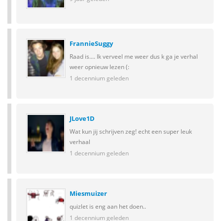
FrannieSuggy
Raad is.... Ik verveel me weer dus k ga je verhal
weer opnieuw lezen (:
1 decennium geleden
JLove1D
Wat kun jij schrijven zeg! echt een super leuk
verhaal
1 decennium geleden
Miesmuizer
quizlet is eng aan het doen..
1 decennium geleden