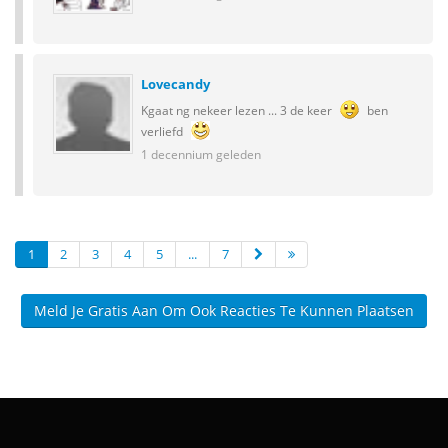
Lovecandy
Kgaat ng nekeer lezen ... 3 de keer
ben
verliefd
1 decennium geleden
1
2
3
4
5
...
7
Meld Je Gratis Aan Om Ook Reacties Te Kunnen Plaatsen