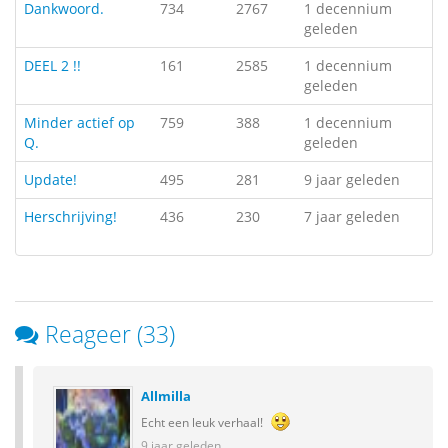
Dankwoord.
734
2767
1 decennium
geleden
DEEL 2 !!
161
2585
1 decennium
geleden
Minder actief op
759
388
1 decennium
Q.
geleden
Update!
495
281
9 jaar geleden
Herschrijving!
436
230
7 jaar geleden
Reageer (33)
Allmilla
Echt een leuk verhaal!
9 jaar geleden