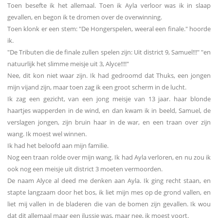
Toen besefte ik het allemaal. Toen ik Ayla verloor was ik in slaap
gevallen, en begon ik te dromen over de overwinning.
Toen klonk er een stem: "De Hongerspelen, weeral een finale." hoorde
ik.
"De Tributen die de finale zullen spelen zijn: Uit district 9, Samuel!!!" "en
natuurlijk het slimme meisje uit 3, Alyce!!!!"
Nee, dit kon niet waar zijn. Ik had gedroomd dat Thuks, een jongen
mijn vijand zijn, maar toen zag ik een groot scherm in de lucht.
Ik zag een gezicht, van een jong meisje van 13 jaar. haar blonde
haartjes wapperden in de wind, en dan kwam ik in beeld, Samuel, de
verslagen jongen, zijn bruin haar in de war, en een traan over zijn
wang. Ik moest wel winnen.
Ik had het beloofd aan mijn familie.
Nog een traan rolde over mijn wang. Ik had Ayla verloren, en nu zou ik
ook nog een meisje uit district 3 moeten vermoorden.
De naam Alyce al deed me denken aan Ayla. Ik ging recht staan, en
stapte langzaam door het bos, ik liet mijn mes op de grond vallen, en
liet mij vallen in de bladeren die van de bomen zijn gevallen. Ik wou
dat dit allemaal maar een ilussie was, maar nee, ik moest voort.