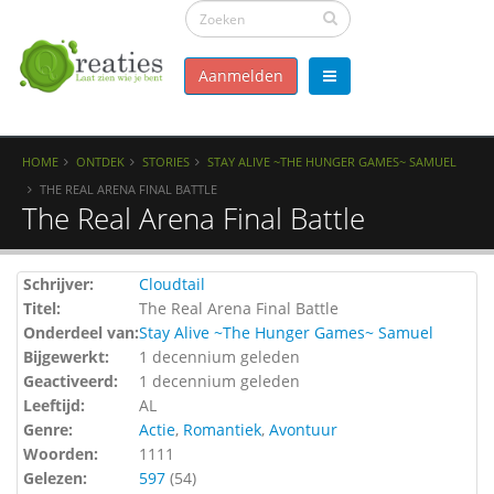
Aanmelden
HOME
ONTDEK
STORIES
STAY ALIVE ~THE HUNGER GAMES~ SAMUEL
THE REAL ARENA FINAL BATTLE
The Real Arena Final Battle
Schrijver:
Cloudtail
Titel:
The Real Arena Final Battle
Onderdeel van:
Stay Alive ~The Hunger Games~ Samuel
Bijgewerkt:
1 decennium geleden
Geactiveerd:
1 decennium geleden
Leeftijd:
AL
Genre:
Actie
,
Romantiek
,
Avontuur
Woorden:
1111
Gelezen:
597
(
54
)