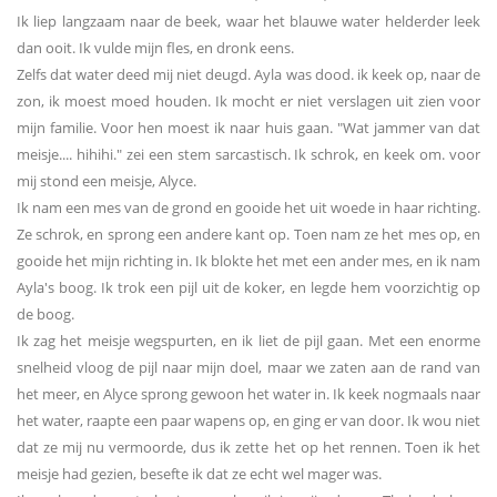
Ik liep langzaam naar de beek, waar het blauwe water helderder leek
dan ooit. Ik vulde mijn fles, en dronk eens.
Zelfs dat water deed mij niet deugd. Ayla was dood. ik keek op, naar de
zon, ik moest moed houden. Ik mocht er niet verslagen uit zien voor
mijn familie. Voor hen moest ik naar huis gaan. "Wat jammer van dat
meisje.... hihihi." zei een stem sarcastisch. Ik schrok, en keek om. voor
mij stond een meisje, Alyce.
Ik nam een mes van de grond en gooide het uit woede in haar richting.
Ze schrok, en sprong een andere kant op. Toen nam ze het mes op, en
gooide het mijn richting in. Ik blokte het met een ander mes, en ik nam
Ayla's boog. Ik trok een pijl uit de koker, en legde hem voorzichtig op
de boog.
Ik zag het meisje wegspurten, en ik liet de pijl gaan. Met een enorme
snelheid vloog de pijl naar mijn doel, maar we zaten aan de rand van
het meer, en Alyce sprong gewoon het water in. Ik keek nogmaals naar
het water, raapte een paar wapens op, en ging er van door. Ik wou niet
dat ze mij nu vermoorde, dus ik zette het op het rennen. Toen ik het
meisje had gezien, besefte ik dat ze echt wel mager was.