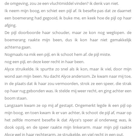
de omgeving, zou ze een vluchtmiddel vinden? ik denk van niet.
Ik neem mijn boog, en schiet een pijl af. Ik besefte pas dat ze daarnet
een boemerang had gegooid, ik buke me, en keek hoe de pijl op haar
afging.
De pijl doorboorde haar schouder, maar ze kon nog weglopen. de
boemerang raakte mijn been, dus ik kon haar niet gemakkelijk
achterna gaan.
Nogmaals na mik een pijl, en ik schoot hem af. de pijl miste.
nog een pijl, en deze keer recht in haar been.
Alyce struikelde. Ik spurtte zo snel als ik kon, maar ik viel, door mijn
wond aan mijn been. Nu dacht Alyce andersom. Ze kwam naar mij toe,
in de plaats dat ik haar zou vermoorden, strok ze een speer, die strak
op haar rug gebonden was. Ik stelde mij weer recht, en ging achter een
boom staan.
Langzaam kwam ze op mij af gestapt. Ongemerkt legde ik een pijl op
mijn boog. en toen kwam ik er van achter, ik schoot de pijl af, maar op
het zelfde moment besefte ik dat Alyce's speer al onderweg was, ik
dook opzij, en de speer raakte mijn linkerarm. maar mijn pijl raakte
Alyce wel in haar rechterarm, ze struikelde, en viel recht in een put.