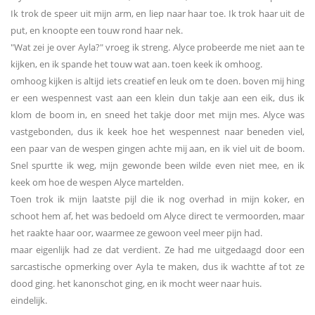
Ik trok de speer uit mijn arm, en liep naar haar toe. Ik trok haar uit de
put, en knoopte een touw rond haar nek.
"Wat zei je over Ayla?" vroeg ik streng. Alyce probeerde me niet aan te
kijken, en ik spande het touw wat aan. toen keek ik omhoog.
omhoog kijken is altijd iets creatief en leuk om te doen. boven mij hing
er een wespennest vast aan een klein dun takje aan een eik, dus ik
klom de boom in, en sneed het takje door met mijn mes. Alyce was
vastgebonden, dus ik keek hoe het wespennest naar beneden viel,
een paar van de wespen gingen achte mij aan, en ik viel uit de boom.
Snel spurtte ik weg, mijn gewonde been wilde even niet mee, en ik
keek om hoe de wespen Alyce martelden.
Toen trok ik mijn laatste pijl die ik nog overhad in mijn koker, en
schoot hem af, het was bedoeld om Alyce direct te vermoorden, maar
het raakte haar oor, waarmee ze gewoon veel meer pijn had.
maar eigenlijk had ze dat verdient. Ze had me uitgedaagd door een
sarcastische opmerking over Ayla te maken, dus ik wachtte af tot ze
dood ging. het kanonschot ging, en ik mocht weer naar huis.
eindelijk.