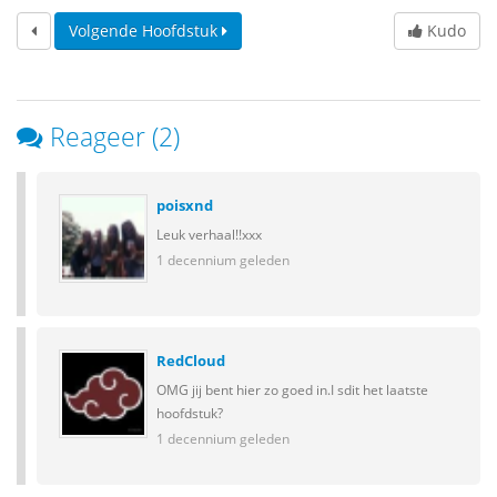
Volgende Hoofdstuk
Kudo
Reageer (2)
poisxnd
Leuk verhaal!!xxx
1 decennium geleden
RedCloud
OMG jij bent hier zo goed in.I sdit het laatste
hoofdstuk?
1 decennium geleden