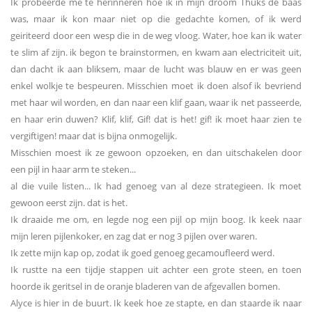
Ik probeerde me te herinneren hoe ik in mijn droom Thuks de baas
was, maar ik kon maar niet op die gedachte komen, of ik werd
geiriteerd door een wesp die in de weg vloog. Water, hoe kan ik water
te slim af zijn. ik begon te brainstormen, en kwam aan electriciteit uit,
dan dacht ik aan bliksem, maar de lucht was blauw en er was geen
enkel wolkje te bespeuren. Misschien moet ik doen alsof ik bevriend
met haar wil worden, en dan naar een klif gaan, waar ik net passeerde,
en haar erin duwen? Klif, klif, Gif! dat is het! gif! ik moet haar zien te
vergiftigen! maar dat is bijna onmogelijk.
Misschien moest ik ze gewoon opzoeken, en dan uitschakelen door
een pijl in haar arm te steken...
al die vuile listen... Ik had genoeg van al deze strategieen. Ik moet
gewoon eerst zijn. dat is het.
Ik draaide me om, en legde nog een pijl op mijn boog. Ik keek naar
mijn leren pijlenkoker, en zag dat er nog 3 pijlen over waren.
Ik zette mijn kap op, zodat ik goed genoeg gecamoufleerd werd.
Ik rustte na een tijdje stappen uit achter een grote steen, en toen
hoorde ik geritsel in de oranje bladeren van de afgevallen bomen.
Alyce is hier in de buurt. Ik keek hoe ze stapte, en dan staarde ik naar