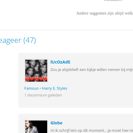
Andere suggesties zijn altijd wel
eageer (47)
lUcOzAdE
Zou je alsjeblieft een kijkje willen nemen bij mi
Famous • Harry E. Styles
1 decennium geleden
Globe
Hi ik schrijf iets op dit moment... je moet hier n