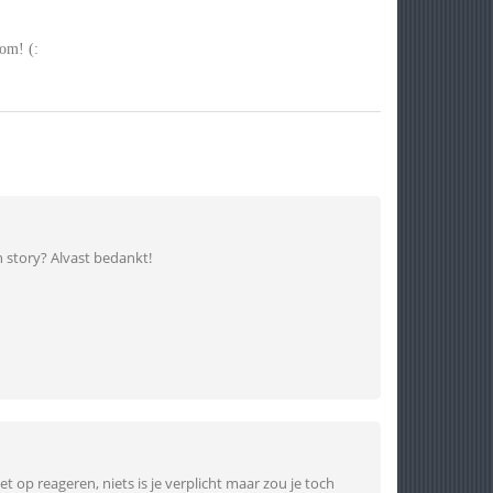
kom! (:
jn story? Alvast bedankt!
iet op reageren, niets is je verplicht maar zou je toch