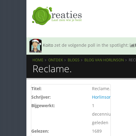
Koito
zet de volgende poll in the spotlight:
HOME
ONTDEK
BLOGS
BLOG VAN HORLINSON
REC
Reclame.
Titel:
Reclame.
Schrijver:
Horlinson
Bijgewerkt:
1
decennium
geleden
Gelezen:
1689