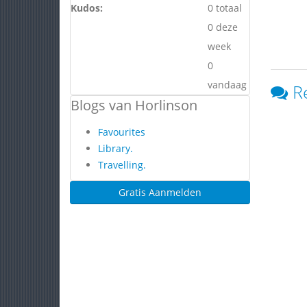
Kudos:
0 totaal
0 deze
week
0
vandaag
R
Blogs van Horlinson
Favourites
Library.
Travelling.
Gratis Aanmelden