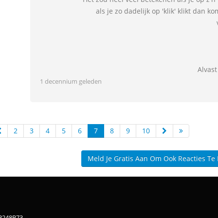
als je zo dadelijk op 'klik' klikt dan
Alvas
1 decennium geleden
2
3
4
5
6
7
8
9
10
Meld Je Gratis Aan Om Ook Reacties Te
83248B73