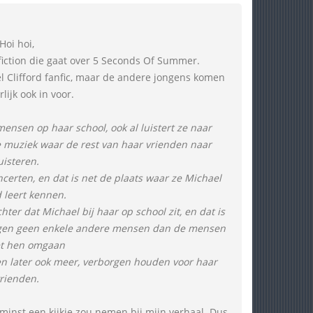
Hoi hoi,
nfiction die gaat over 5 Seconds Of Summer.
l Clifford fanfic, maar de andere jongens komen
lijk ook in voor.
mensen op haar school, ook al luistert ze naar
de muziek waar de rest van haar vrienden naar
uisteren.
certen, en dat is net de plaats waar ze Michael
d leert kennen.
ter dat Michael bij haar op school zit, en dat is
ogen geen enkele andere mensen dan de mensen
et hen omgaan
n later ook meer, verborgen houden voor haar
rienden.
 minst een kijkje zou nemen bij mijn verhaal. Dus