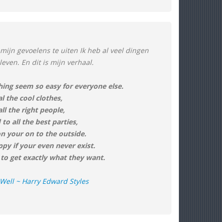
 mijn gevoelens te uiten Ik heb al veel dingen
even. En dit is mijn verhaal.
hing seem so easy for everyone else.
l the cool clothes,
l the right people,
 to all the best parties,
on your on to the outside.
py if your even never exist.
to get exactly what they want.
Well ~ Harry Edward Styles