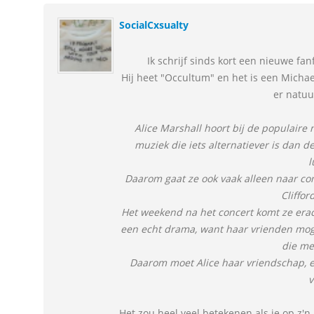
SocialCxsualty
Ik schrijf sinds kort een nieuwe fa
Hij heet "Occultum" en het is een Michae
er natuur
Alice Marshall hoort bij de populaire 
muziek die iets alternatiever is dan 
l
Daarom gaat ze ook vaak alleen naar con
Cliffor
Het weekend na het concert komt ze erach
een echt drama, want haar vrienden m
die m
Daarom moet Alice haar vriendschap, e
v
Het zou heel veel betekenen als je op z'n