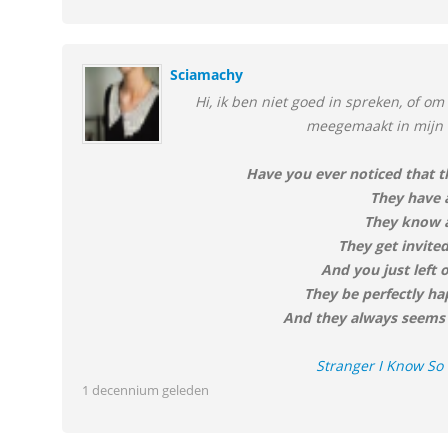
Sciamachy
Hi, ik ben niet goed in spreken, of om
meegemaakt in mijn l
Have you ever noticed that t
They have a
They know al
They get invited
And you just left 
They be perfectly hap
And they always seems 
Stranger I Know So 
1 decennium geleden