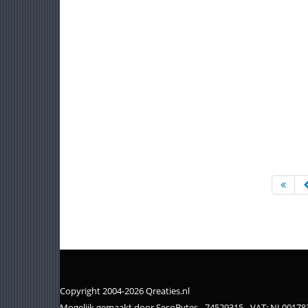
Copyright 2004-2026 Qreaties.nl
Mogelijk gemaakt door SesoBytes - 74529315 - VAT: NL0017