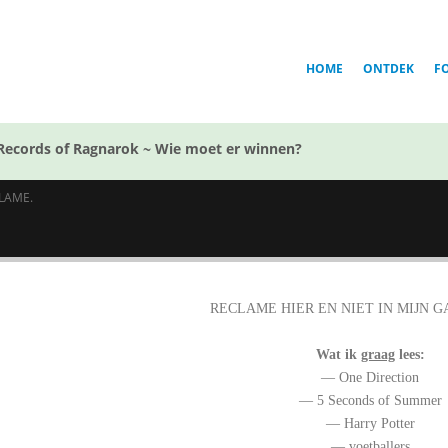
HOME
ONTDEK
F
Records of Ragnarok ~ Wie moet er winnen?
LAME.
RECLAME HIER EN NIET IN MIJN 
Wat ik
graag
lees:
— One Direction
— 5 Seconds of Summer
— Harry Potter
— voetballers