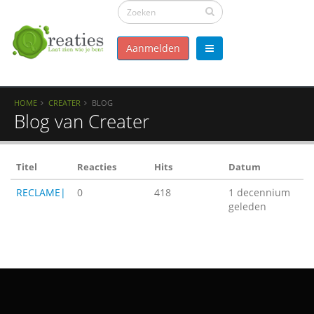
Aanmelden
HOME
CREATER
BLOG
Blog van Creater
Titel
Reacties
Hits
Datum
RECLAME|
0
418
1 decennium
geleden