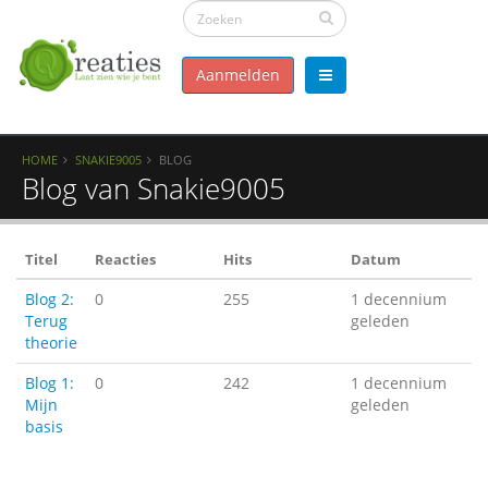
Aanmelden
HOME
SNAKIE9005
BLOG
Blog van Snakie9005
Titel
Reacties
Hits
Datum
Blog 2:
0
255
1 decennium
Terug
geleden
theorie
Blog 1:
0
242
1 decennium
Mijn
geleden
basis