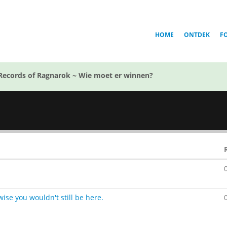
HOME
ONTDEK
F
Records of Ragnarok ~ Wie moet er winnen?
se you wouldn't still be here.