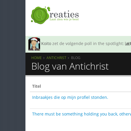
Koito
zet de volgende poll in the spotlight:
HOME
ANTICHRIST
BLOG
Blog van Antichrist
Titel
Inbraakjes die op mijn profiel stonden.
There must be something holding you back, otherwi