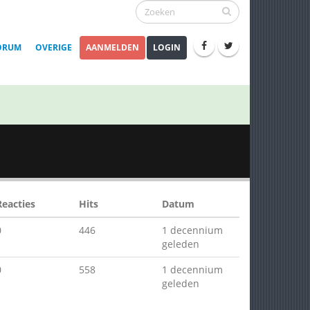
ORUM
OVERIGE
AANMELDEN
LOGIN
Reacties
Hits
Datum
0
446
1 decennium
geleden
0
558
1 decennium
geleden