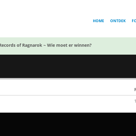
HOME
ONTDEK
F
Records of Ragnarok ~ Wie moet er winnen?