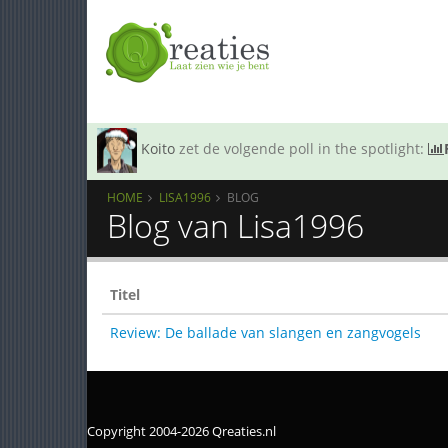
Koito
zet de volgende poll in the spotlight:
HOME
LISA1996
BLOG
Blog van Lisa1996
Titel
Review: De ballade van slangen en zangvogels
Copyright 2004-2026 Qreaties.nl