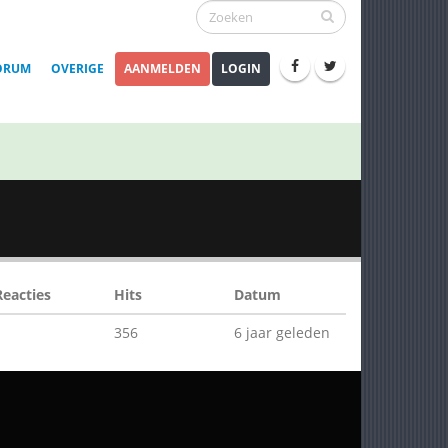
ORUM
OVERIGE
AANMELDEN
LOGIN
Reacties
Hits
Datum
1
356
6 jaar geleden