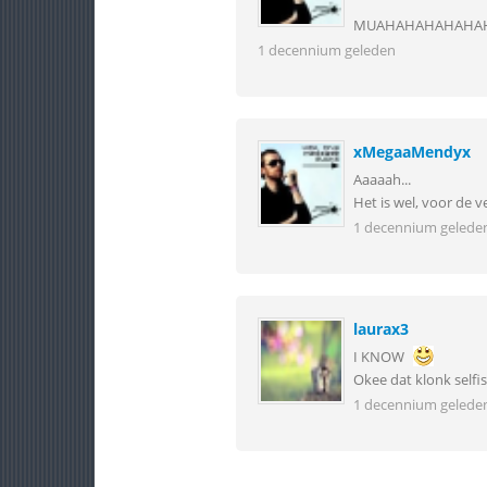
MUAHAHAHAHAHA
1 decennium geleden
xMegaaMendyx
Aaaaah...
Het is wel, voor de 
1 decennium gelede
laurax3
I KNOW
Okee dat klonk selfi
1 decennium gelede