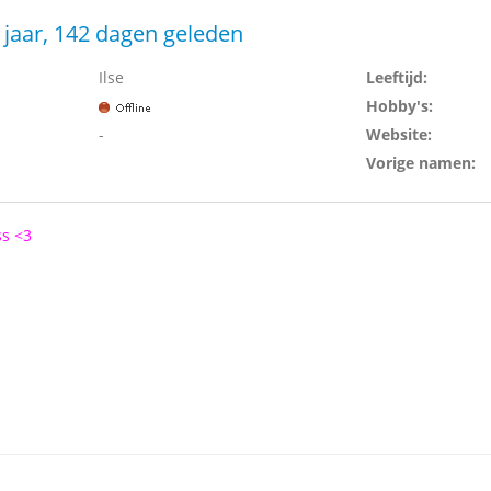
 jaar, 142 dagen geleden
Ilse
Leeftijd:
Hobby's:
-
Website:
Vorige namen:
ss <3