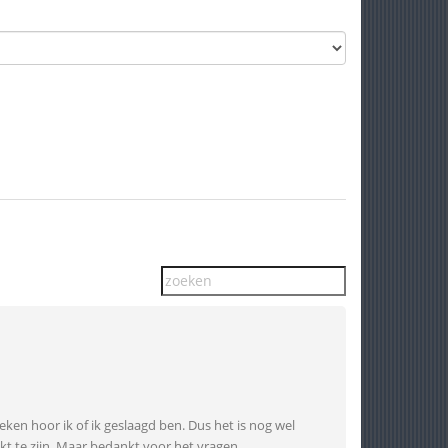
ken hoor ik of ik geslaagd ben. Dus het is nog wel
kt te zijn. Maar bedankt voor het vragen.