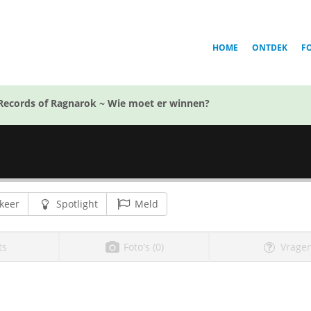
HOME
ONTDEK
F
Records of Ragnarok ~ Wie moet er winnen?
keer
Spotlight
Meld
ts
Foto's (0)
Vragen