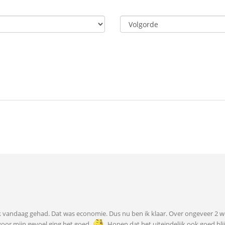
 ik vandaag gehad. Dat was economie. Dus nu ben ik klaar. Over ongeveer 2 we
voor mijn gevoel ging het goed
Hopen dat het uiteindelijk ook goed blij