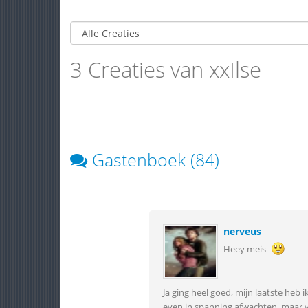
3 Creaties van xxIlse
Gastenboek (84)
nerveus
Heey meis
Ja ging heel goed, mijn laatste heb
even in spanning afwachten, maar 