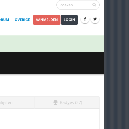
ORUM
OVERIGE
AANMELDEN
LOGIN
lijsten
Badges (27)