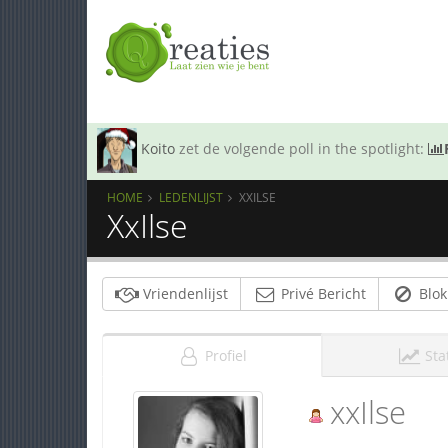
Koito
zet de volgende poll in the spotlight:
HOME
LEDENLIJST
XXILSE
XxIlse
Vriendenlijst
Privé Bericht
Blok
Profiel
Sta
xxIlse