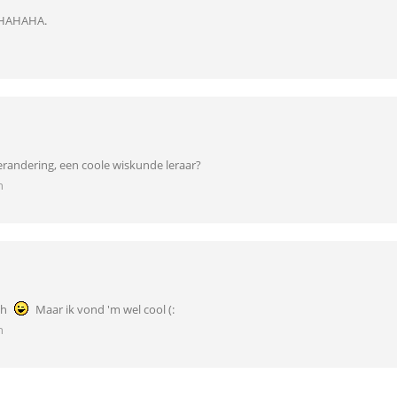
HAHAHA.
verandering, een coole wiskunde leraar?
n
sh
Maar ik vond 'm wel cool (:
n