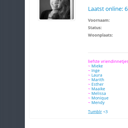
Laatst online:
6
Voornaam:
Status:
Woonplaats:
liefste vriendinnetje
~
Mieke
~
Inge
~
Laura
~
Marith
~
Esther
~
Maaike
~
Melissa
~
Monique
~
Mendy
Tumblr
<3