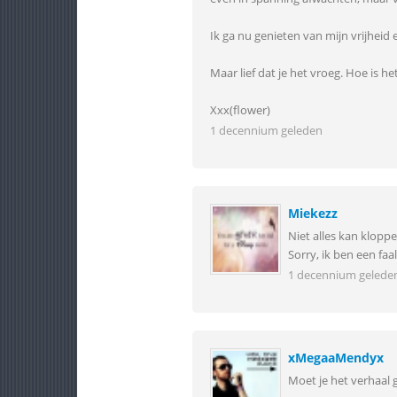
Ik ga nu genieten van mijn vrijheid
Maar lief dat je het vroeg. Hoe is he
Xxx(flower)
1 decennium geleden
Miekezz
Niet alles kan kloppen
Sorry, ik ben een faa
1 decennium gelede
xMegaaMendyx
Moet je het verhaal 