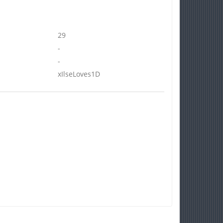
29
-
-
xIlseLoves1D